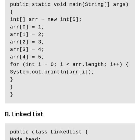
public static void main(String[] args) 
{

int[] arr = new int[5];

arr[0] = 1;

arr[1] = 2;

arr[2] = 3;

arr[3] = 4;

arr[4] = 5;

for (int i = 0; i < arr.length; i++) {

System.out.println(arr[i]);

}

}

}
B. Linked List
public class LinkedList {

Node head;
