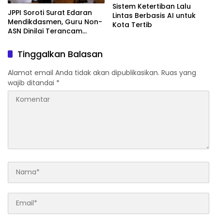
Sistem Ketertiban Lalu
JPPI Soroti Surat Edaran
Lintas Berbasis AI untuk
Mendikdasmen, Guru Non-
Kota Tertib
ASN Dinilai Terancam
Tersingkir dari Sekolah
Negeri
Tinggalkan Balasan
Alamat email Anda tidak akan dipublikasikan.
Ruas yang
wajib ditandai
*