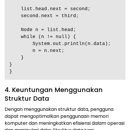
    list.head.next = second;

    second.next = third;

    Node n = list.head;

    while (n != null) {

        System.out.println(n.data);

        n = n.next;

    }

}

}
4. Keuntungan Menggunakan
Struktur Data
Dengan menggunakan struktur data, pengguna
dapat mengoptimalkan penggunaan memori
komputer dan meningkatkan efisiensi dalam operasi