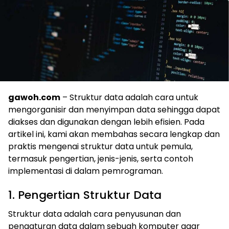
gawoh.com
– Struktur data adalah cara untuk
mengorganisir dan menyimpan data sehingga dapat
diakses dan digunakan dengan lebih efisien. Pada
artikel ini, kami akan membahas secara lengkap dan
praktis mengenai struktur data untuk pemula,
termasuk pengertian, jenis-jenis, serta contoh
implementasi di dalam pemrograman.
1. Pengertian Struktur Data
Struktur data adalah cara penyusunan dan
pengaturan data dalam sebuah komputer agar