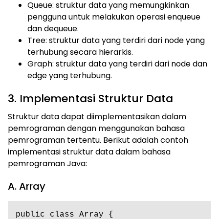
Queue: struktur data yang memungkinkan
pengguna untuk melakukan operasi enqueue
dan dequeue.
Tree: struktur data yang terdiri dari node yang
terhubung secara hierarkis.
Graph: struktur data yang terdiri dari node dan
edge yang terhubung.
3. Implementasi Struktur Data
Struktur data dapat diimplementasikan dalam
pemrograman dengan menggunakan bahasa
pemrograman tertentu. Berikut adalah contoh
implementasi struktur data dalam bahasa
pemrograman Java:
A. Array
public class Array {
