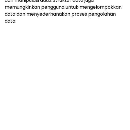
dan manipulasi data. Struktur data juga
memungkinkan pengguna untuk mengelompokkan
data dan menyederhanakan proses pengolahan
data.