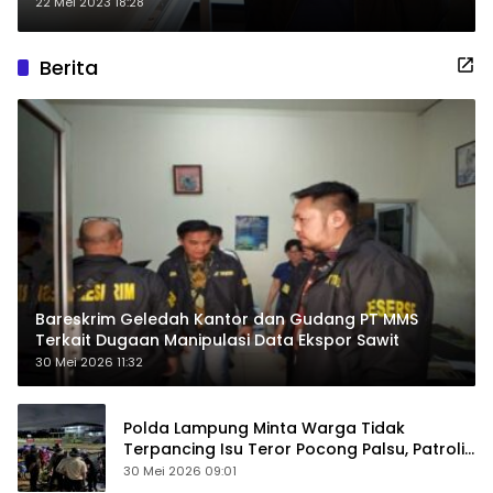
22 Mei 2023 18:28
Berita
Bareskrim Geledah Kantor dan Gudang PT MMS
Terkait Dugaan Manipulasi Data Ekspor Sawit
30 Mei 2026 11:32
Polda Lampung Minta Warga Tidak
Terpancing Isu Teror Pocong Palsu, Patroli
Keamanan Ditingkatkan
30 Mei 2026 09:01