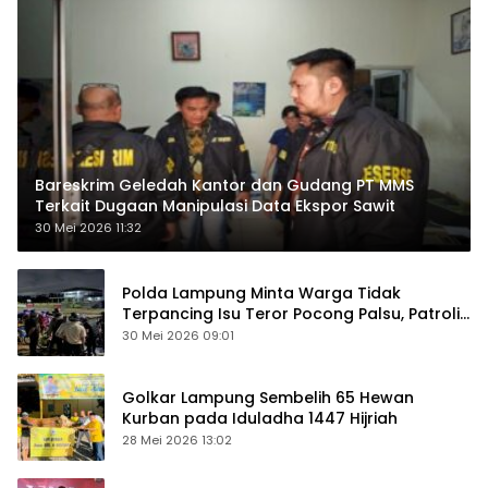
Bareskrim Geledah Kantor dan Gudang PT MMS
Terkait Dugaan Manipulasi Data Ekspor Sawit
30 Mei 2026 11:32
Polda Lampung Minta Warga Tidak
Terpancing Isu Teror Pocong Palsu, Patroli
Keamanan Ditingkatkan
30 Mei 2026 09:01
Golkar Lampung Sembelih 65 Hewan
Kurban pada Iduladha 1447 Hijriah
28 Mei 2026 13:02