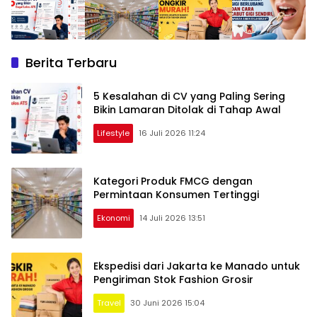
Berita Terbaru
5 Kesalahan di CV yang Paling Sering
Bikin Lamaran Ditolak di Tahap Awal
Lifestyle
16 Juli 2026 11:24
Kategori Produk FMCG dengan
Permintaan Konsumen Tertinggi
Ekonomi
14 Juli 2026 13:51
Ekspedisi dari Jakarta ke Manado untuk
Pengiriman Stok Fashion Grosir
Gawoh.com
– Informasi
Travel
30 Juni 2026 15:04