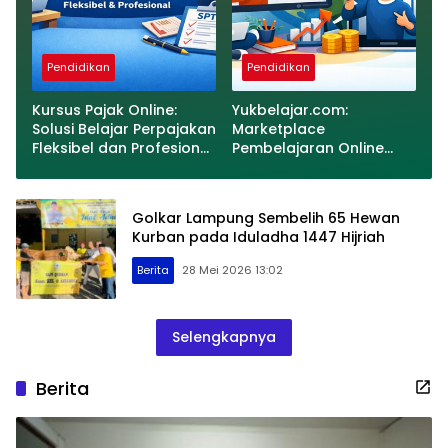
Pendidikan
Pendidikan
Kursus Pajak Online:
Yukbelajar.com:
Solusi Belajar Perpajakan
Marketplace
Fleksibel dan Profesional
Pembelajaran Online
di Era Digital
Berbasis Video dengan
Peluang Komisi Afiliasi
20%
Golkar Lampung Sembelih 65 Hewan
Kurban pada Iduladha 1447 Hijriah
Berita
28 Mei 2026 13:02
Selengkapnya
Berita