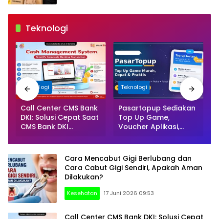
Berita
Terkini
Lampung
Teknologi
dan
Indonesia
Teknologi
Teknologi
Call Center CMS Bank
Pasartopup Sediakan
DKI: Solusi Cepat Saat
Top Up Game,
r
CMS Bank DKI
Voucher Aplikasi,
Terblokir dan Tidak
Pulsa, dan Paket Data
Bisa Login
Cara Mencabut Gigi Berlubang dan
Cara Cabut Gigi Sendiri, Apakah Aman
Dilakukan?
Kesehatan
17 Juni 2026 09:53
Call Center CMS Bank DKI: Solusi Cepat