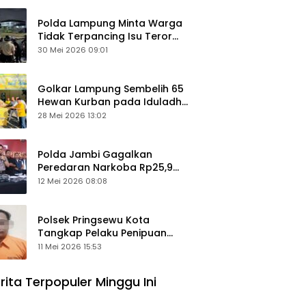
Polda Lampung Minta Warga
Tidak Terpancing Isu Teror
Pocong Palsu, Patroli
30 Mei 2026 09:01
Keamanan Ditingkatkan
Golkar Lampung Sembelih 65
Hewan Kurban pada Iduladha
1447 Hijriah
28 Mei 2026 13:02
Polda Jambi Gagalkan
Peredaran Narkoba Rp25,9
Miliar, Empat Tersangka
12 Mei 2026 08:08
Ditangkap
Polsek Pringsewu Kota
Tangkap Pelaku Penipuan
Mobil, Sempat Kabur ke Jambi
11 Mei 2026 15:53
rita Terpopuler Minggu Ini