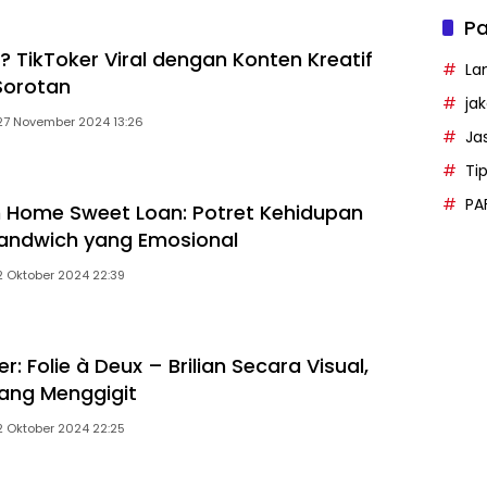
Pa
? TikToker Viral dengan Konten Kreatif
La
Sorotan
ja
27 November 2024 13:26
Ja
Ti
PA
m Home Sweet Loan: Potret Kehidupan
andwich yang Emosional
2 Oktober 2024 22:39
r: Folie à Deux – Brilian Secara Visual,
ang Menggigit
2 Oktober 2024 22:25