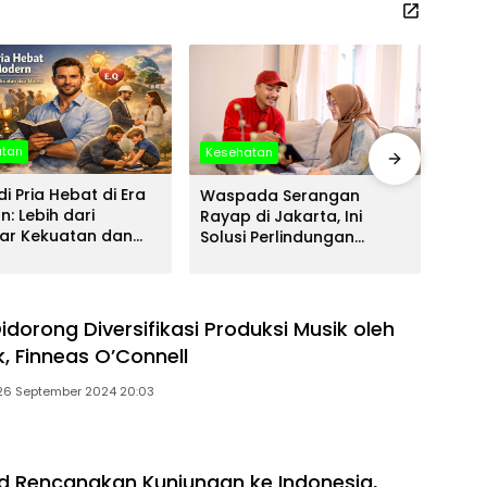
atan
Kesehatan
Kese
i Pria Hebat di Era
Waspada Serangan
Prod
: Lebih dari
Rayap di Jakarta, Ini
Mode
ar Kekuatan dan
Solusi Perlindungan
Huni
i
Bangunan yang Tepat
Kome
h Didorong Diversifikasi Produksi Musik oleh
, Finneas O’Connell
26 September 2024 20:03
 Rencanakan Kunjungan ke Indonesia,