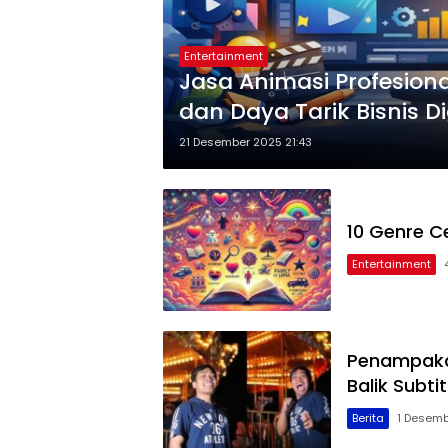
Entertainment
Jasa Animasi Profesion
dan Daya Tarik Bisnis Di
21 Desember 2025 21:43
10 Genre C
Entertainment
Penampakan
Balik Subti
Berita
1 Desemb