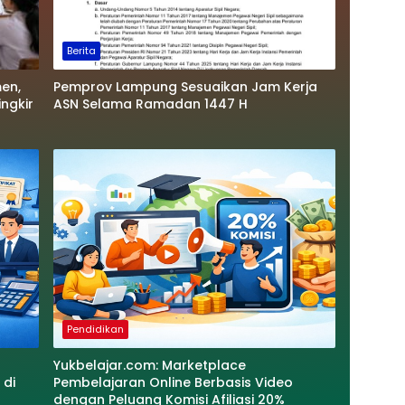
Berita
en,
Pemprov Lampung Sesuaikan Jam Kerja
ngkir
ASN Selama Ramadan 1447 H
Pendidikan
Yukbelajar.com: Marketplace
 di
Pembelajaran Online Berbasis Video
dengan Peluang Komisi Afiliasi 20%