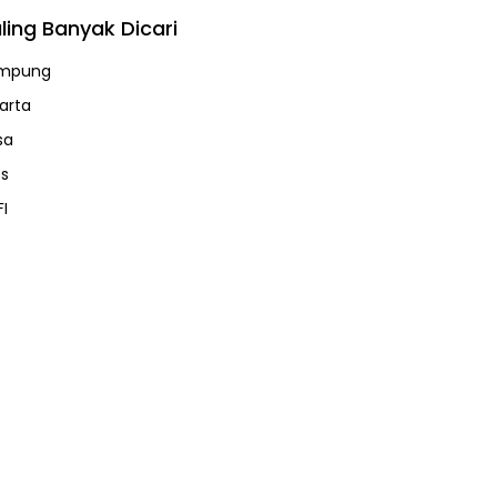
ling Banyak Dicari
mpung
karta
sa
ps
FI