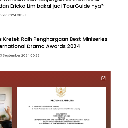
dan Ericko Lim bakal jadi TourGuide nya?
mber 2024 08:53
s Kretek Raih Penghargaan Best Miniseries
nternational Drama Awards 2024
13 September 2024 00:38