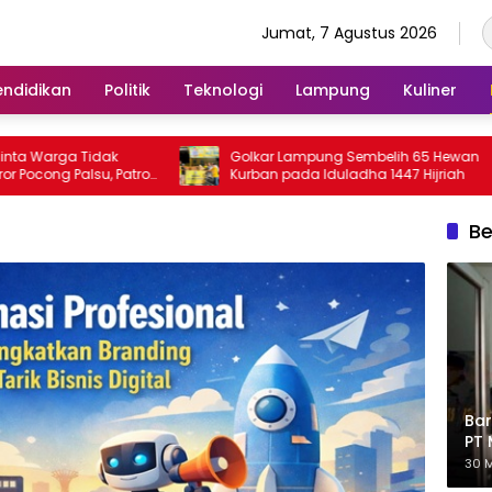
Jumat, 7 Agustus 2026
endidikan
Politik
Teknologi
Lampung
Kuliner
dak
Golkar Lampung Sembelih 65 Hewan
P
, Patroli
Kurban pada Iduladha 1447 Hijriah
N
D
Be
Bar
PT 
Eks
30 M