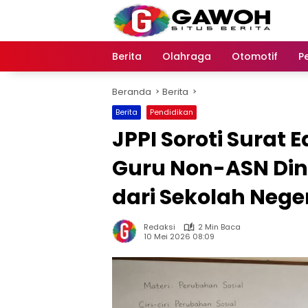
Langsung
ke
konten
Berita
Olahraga
Otomotif
P
Beranda
Berita
Berita
Pendidikan
JPPI Soroti Surat
Guru Non-ASN Dini
dari Sekolah Nege
Redaksi
2 Min Baca
10 Mei 2026 08:09