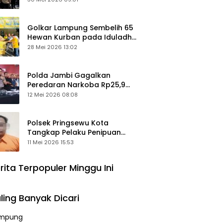
Keamanan Ditingkatkan
Golkar Lampung Sembelih 65
Hewan Kurban pada Iduladha
1447 Hijriah
28 Mei 2026 13:02
Polda Jambi Gagalkan
Peredaran Narkoba Rp25,9
Miliar, Empat Tersangka
12 Mei 2026 08:08
Ditangkap
Polsek Pringsewu Kota
Tangkap Pelaku Penipuan
Mobil, Sempat Kabur ke Jambi
11 Mei 2026 15:53
rita Terpopuler Minggu Ini
ling Banyak Dicari
mpung