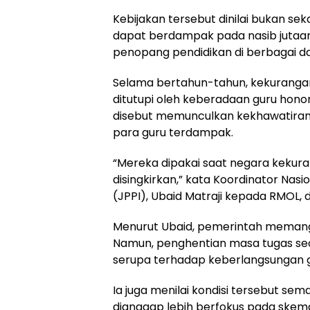
Kebijakan tersebut dinilai bukan se
dapat berdampak pada nasib jutaan
penopang pendidikan di berbagai d
Selama bertahun-tahun, kekurangan
ditutupi oleh keberadaan guru hono
disebut memunculkan kekhawatiran kar
para guru terdampak.
“Mereka dipakai saat negara kekura
disingkirkan,” kata Koordinator Nas
(JPPI), Ubaid Matraji kepada RMOL, d
Menurut Ubaid, pemerintah memang
Namun, penghentian masa tugas se
serupa terhadap keberlangsungan gu
Ia juga menilai kondisi tersebut se
dianggap lebih berfokus pada skem