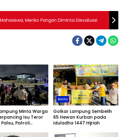
ik Mahasiswa, Menko Pangan Diminta Dievaluasi
Berita
Lampung Minta Warga
Golkar Lampung Sembelih
erpancing Isu Teror
65 Hewan Kurban pada
Palsu, Patroli
Iduladha 1447 Hijriah
an Ditingkatkan