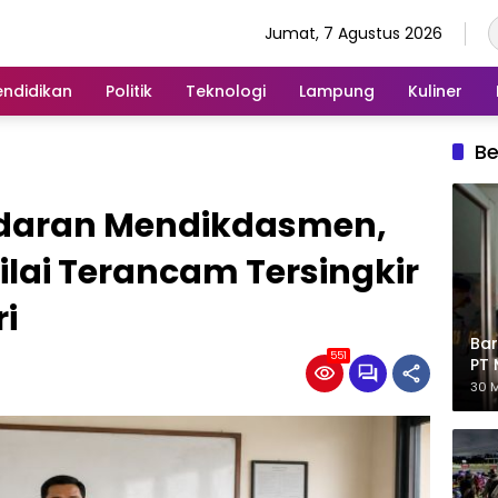
Jumat, 7 Agustus 2026
endidikan
Politik
Teknologi
Lampung
Kuliner
Be
 Edaran Mendikdasmen,
lai Terancam Tersingkir
ri
Bar
551
PT 
Eks
30 M