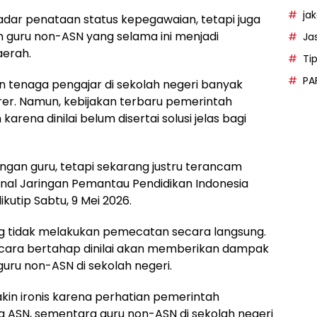
ja
kadar penataan status kepegawaian, tetapi juga
 guru non-ASN yang selama ini menjadi
Ja
aerah.
Ti
PA
 tenaga pengajar di sekolah negeri banyak
rer. Namun, kebijakan terbaru pemerintah
ena dinilai belum disertai solusi jelas bagi
ngan guru, tetapi sekarang justru terancam
ional Jaringan Pemantau Pendidikan Indonesia
ikutip Sabtu, 9 Mei 2026.
 tidak melakukan pemecatan secara langsung.
cara bertahap dinilai akan memberikan dampak
ru non-ASN di sekolah negeri.
makin ironis karena perhatian pemerintah
a ASN, sementara guru non-ASN di sekolah negeri