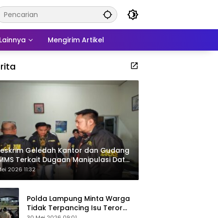
Lainnya
Mengirim Artikel
rita
eskrim Geledah Kantor dan Gudang
MMS Terkait Dugaan Manipulasi Data
por Sawit
ei 2026 11:32
Polda Lampung Minta Warga
Tidak Terpancing Isu Teror
Pocong Palsu, Patroli
30 Mei 2026 09:01