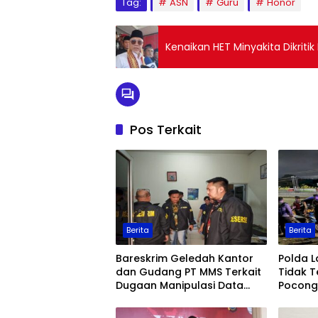
Tag:
ASN
Guru
Honor
Kenaikan HET Minyakita Dikrit
Pos Terkait
Berita
Berita
Bareskrim Geledah Kantor
Polda 
dan Gudang PT MMS Terkait
Tidak T
Dugaan Manipulasi Data
Pocong 
Ekspor Sawit
Keaman