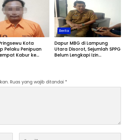
Berita
Pringsewu Kota
Dapur MBG di Lampung
p Pelaku Penipuan
Utara Disorot, Sejumlah SPPG
Sempat Kabur ke
Belum Lengkapi Izin
Operasional
kan.
Ruas yang wajib ditandai
*