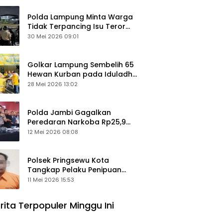
Polda Lampung Minta Warga
Tidak Terpancing Isu Teror
Pocong Palsu, Patroli
30 Mei 2026 09:01
Keamanan Ditingkatkan
Golkar Lampung Sembelih 65
Hewan Kurban pada Iduladha
1447 Hijriah
28 Mei 2026 13:02
Polda Jambi Gagalkan
Peredaran Narkoba Rp25,9
Miliar, Empat Tersangka
12 Mei 2026 08:08
Ditangkap
Polsek Pringsewu Kota
Tangkap Pelaku Penipuan
Mobil, Sempat Kabur ke Jambi
11 Mei 2026 15:53
rita Terpopuler Minggu Ini