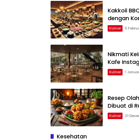
Kakkoii BB
dengan Kon
Kuliner
5 Februa
Nikmati Ke
Kafe Inst
Kuliner
1 Januar
Resep Olah
Dibuat di 
Kuliner
21 Dese
Kesehatan