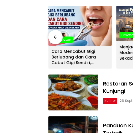
Keseh
an
Kesehatan
Menjad
Sanitary: Solusi
Cara Mencabut Gigi
Modern
 untuk Kebutuhan
Berlubang dan Cara
Sekad
 dan Bangunan
Cabut Gigi Sendiri,
Mater
ial
Apakah Aman Dilakukan?
Restoran S
Kunjungi
Kuliner
26 Sept
Panduan K
Terbaik