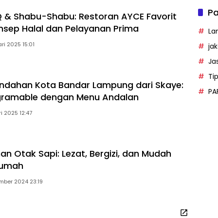
Pa
Q & Shabu-Shabu: Restoran AYCE Favorit
sep Halal dan Pelayanan Prima
La
ri 2025 15:01
ja
Ja
Ti
indahan Kota Bandar Lampung dari Skaye:
PA
agramable dengan Menu Andalan
i 2025 12:47
an Otak Sapi: Lezat, Bergizi, dan Mudah
Rumah
mber 2024 23:19