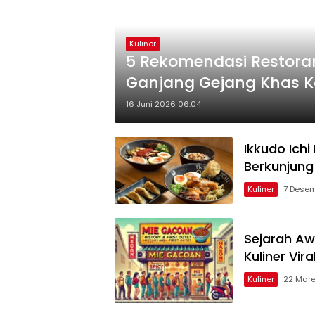
Kuliner
5 Rekomendasi Restoran
Ganjang Gejang Khas K
16 Juni 2026 06:04
Ikkudo Ichi
Berkunjung
Kuliner
7 Desem
Sejarah Aw
Kuliner Vira
Kuliner
22 Mare