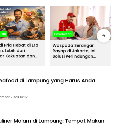
atan
Kesehatan
Kese
i Pria Hebat di Era
Waspada Serangan
Prod
: Lebih dari
Rayap di Jakarta, Ini
Mode
ar Kekuatan dan
Solusi Perlindungan
Huni
i
Bangunan yang Tepat
Kome
eafood di Lampung yang Harus Anda
ember 2024 10:32
uliner Malam di Lampung: Tempat Makan