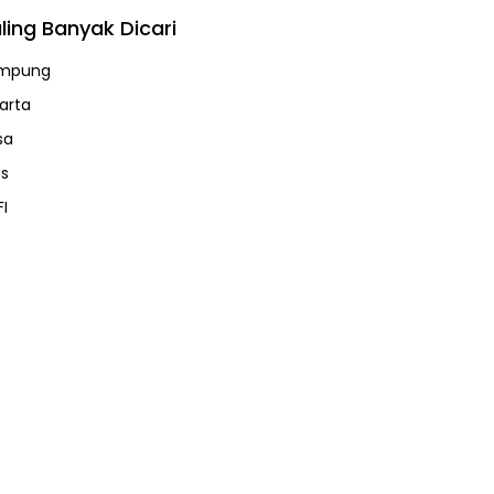
ling Banyak Dicari
mpung
karta
sa
ps
FI