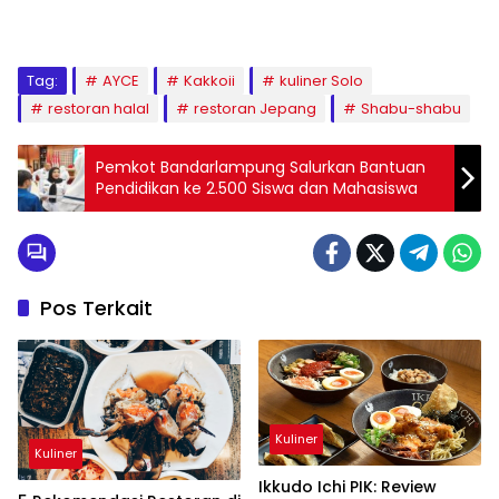
Tag:
AYCE
Kakkoii
kuliner Solo
restoran halal
restoran Jepang
Shabu-shabu
Pemkot Bandarlampung Salurkan Bantuan
Pendidikan ke 2.500 Siswa dan Mahasiswa
Pos Terkait
Kuliner
Kuliner
Ikkudo Ichi PIK: Review