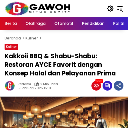
Langsung
ke
konten
Berita
Olahraga
Otomotif
Pendidikan
Politik
Beranda
Kuliner
Kuliner
Kakkoii BBQ & Shabu-Shabu:
Restoran AYCE Favorit dengan
Konsep Halal dan Pelayanan Prima
995
Redaksi
2 Min Baca
5 Februari 2025 15:01