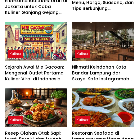
5 Rekomendasi Restoran di
Menu, Harga, Suasana, dan
Jakarta untuk Coba
Tips Berkunjung
Kuliner Ganjang Gejang
Terlengkap
Khas Korea!
Kuliner
Kuliner
Sejarah Awal Mie Gacoan:
Nikmati Keindahan Kota
Mengenal Outlet Pertama
Bandar Lampung dari
Kuliner Viral di Indonesia
Skaye: Kafe Instagramable
dengan Menu Andalan
Kuliner
Kuliner
Resep Olahan Otak Sapi:
Restoran Seafood di