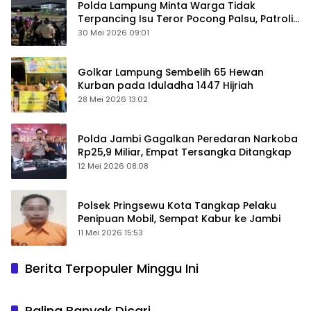
Polda Lampung Minta Warga Tidak
Terpancing Isu Teror Pocong Palsu, Patroli
Keamanan Ditingkatkan
30 Mei 2026 09:01
Golkar Lampung Sembelih 65 Hewan
Kurban pada Iduladha 1447 Hijriah
28 Mei 2026 13:02
Polda Jambi Gagalkan Peredaran Narkoba
Rp25,9 Miliar, Empat Tersangka Ditangkap
12 Mei 2026 08:08
Polsek Pringsewu Kota Tangkap Pelaku
Penipuan Mobil, Sempat Kabur ke Jambi
11 Mei 2026 15:53
Berita Terpopuler Minggu Ini
Paling Banyak Dicari