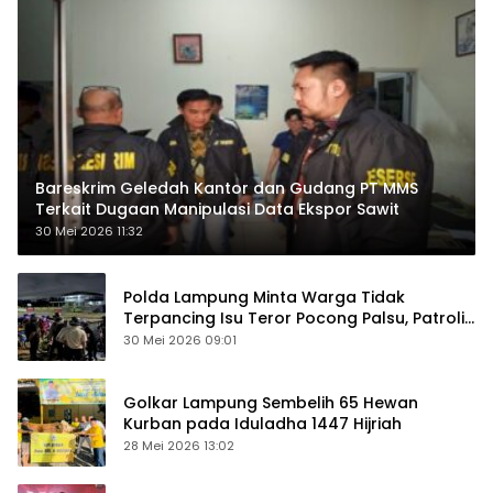
Bareskrim Geledah Kantor dan Gudang PT MMS
Terkait Dugaan Manipulasi Data Ekspor Sawit
30 Mei 2026 11:32
Polda Lampung Minta Warga Tidak
Terpancing Isu Teror Pocong Palsu, Patroli
Keamanan Ditingkatkan
30 Mei 2026 09:01
Golkar Lampung Sembelih 65 Hewan
Kurban pada Iduladha 1447 Hijriah
28 Mei 2026 13:02