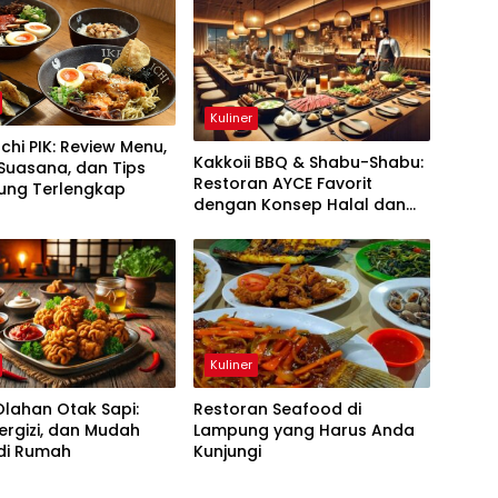
Kuliner
Ichi PIK: Review Menu,
Kakkoii BBQ & Shabu-Shabu:
Suasana, dan Tips
Restoran AYCE Favorit
jung Terlengkap
dengan Konsep Halal dan
Pelayanan Prima
Kuliner
lahan Otak Sapi:
Restoran Seafood di
Bergizi, dan Mudah
Lampung yang Harus Anda
 di Rumah
Kunjungi