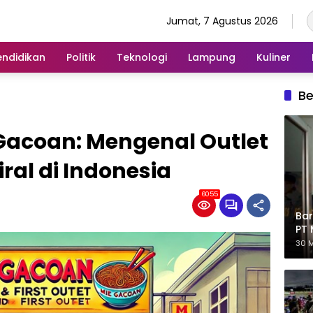
Jumat, 7 Agustus 2026
endidikan
Politik
Teknologi
Lampung
Kuliner
Be
Gacoan: Mengenal Outlet
ral di Indonesia
6055
Bar
PT 
Eks
30 M