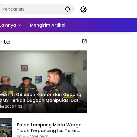
Lainnya
Mengirim Artikel
rita
eskrim Geledah Kantor dan Gudang
MMS Terkait Dugaan Manipulasi Data
por Sawit
ei 2026 11:32
Polda Lampung Minta Warga
Tidak Terpancing Isu Teror
Pocong Palsu, Patroli
30 Mei 2026 09:01