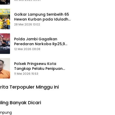
Keamanan Ditingkatkan
Golkar Lampung Sembelih 65
Hewan Kurban pada Iduladha
1447 Hijriah
28 Mei 2026 13:02
Polda Jambi Gagalkan
Peredaran Narkoba Rp25,9
Miliar, Empat Tersangka
12 Mei 2026 08:08
Ditangkap
Polsek Pringsewu Kota
Tangkap Pelaku Penipuan
Mobil, Sempat Kabur ke Jambi
11 Mei 2026 15:53
rita Terpopuler Minggu Ini
ling Banyak Dicari
mpung