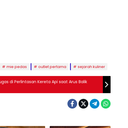
mie pedas
outlet pertama
sejarah kuliner
s di Perlintasan Kereta Api saat Arus Balik