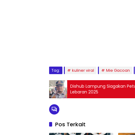
Tag:
kuliner viral
Mie Gacoan
Dishub Lampung Siagakan Petuga
Lebaran 2025
Pos Terkait