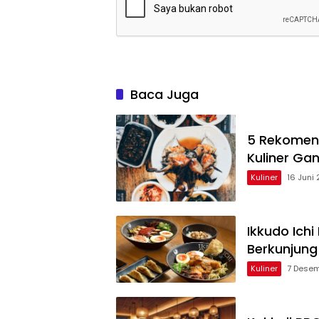
Baca Juga
5 Rekomend
Kuliner Ga
Kuliner
16 Juni
Ikkudo Ichi
Berkunjung
Kuliner
7 Desem