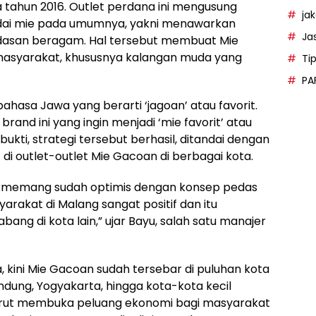
 tahun 2016. Outlet perdana ini mengusung
ja
dai mie pada umumnya, yakni menawarkan
Ja
edasan beragam. Hal tersebut membuat Mie
masyarakat, khususnya kalangan muda yang
Ti
PA
bahasa Jawa yang berarti ‘jagoan’ atau favorit.
 brand ini yang ingin menjadi ‘mie favorit’ atau
ukti, strategi tersebut berhasil, ditandai dengan
 di outlet-outlet Mie Gacoan di berbagai kota.
mi memang sudah optimis dengan konsep pedas
arakat di Malang sangat positif dan itu
g di kota lain,” ujar Bayu, salah satu manajer
, kini Mie Gacoan sudah tersebar di puluhan kota
ndung, Yogyakarta, hingga kota-kota kecil
turut membuka peluang ekonomi bagi masyarakat