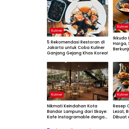
Kuliner
Kuliner
Ikkudo 
5 Rekomendasi Restoran di
Harga, 
Jakarta untuk Coba Kuliner
Berkun
Ganjang Gejang Khas Korea!
Kuliner
Kuliner
Nikmati Keindahan Kota
Resep O
Bandar Lampung dari Skaye:
Lezat, 
Kafe Instagramable dengan
Dibuat
Menu Andalan