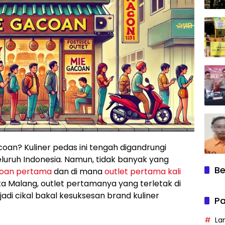
coan? Kuliner pedas ini tengah digandrungi
luruh Indonesia. Namun, tidak banyak yang
Be
coan pertama
dan di mana
outlet pertama kali
ota Malang, outlet pertamanya yang terletak di
di cikal bakal kesuksesan brand kuliner
Pa
La