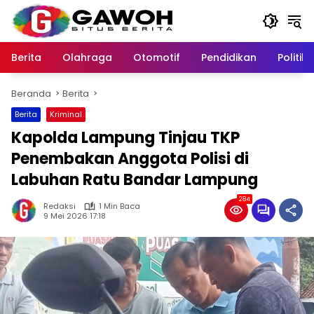
Langsung
ke
konten
Berita
Olahraga
Otomotif
Pendidikan
Politik
Beranda
Berita
Berita
Kriminal
Kapolda Lampung Tinjau TKP
Penembakan Anggota Polisi di
Labuhan Ratu Bandar Lampung
284
Redaksi
1 Min Baca
9 Mei 2026 17:18