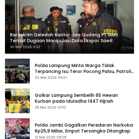
Bareskrim Geledah Kantor dan Gudang PT MMS
Terkait Dugaan Manipulasi Data Ekspor Sawit
30 Mei 2026 11:32
Polda Lampung Minta Warga Tidak
Terpancing Isu Teror Pocong Palsu, Patroli
Keamanan Ditingkatkan
30 Mei 2026 09:01
Golkar Lampung Sembelih 65 Hewan
Kurban pada Iduladha 1447 Hijriah
28 Mei 2026 13:02
Polda Jambi Gagalkan Peredaran Narkoba
Rp25,9 Miliar, Empat Tersangka Ditangkap
12 Mei 2026 08:08