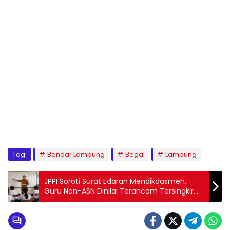
Tag:
Bandar Lampung
Begal
Lampung
JPPI Soroti Surat Edaran Mendikdasmen,
Guru Non-ASN Dinilai Terancam Tersingkir
dari Sekolah Negeri