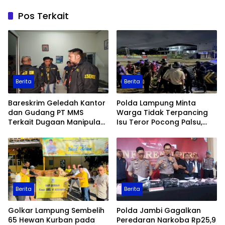
Pos Terkait
Berita
Berita
Bareskrim Geledah Kantor
Polda Lampung Minta
dan Gudang PT MMS
Warga Tidak Terpancing
Terkait Dugaan Manipulasi
Isu Teror Pocong Palsu,
Data Ekspor Sawit
Patroli Keamanan
Ditingkatkan
Berita
Berita
Golkar Lampung Sembelih
Polda Jambi Gagalkan
65 Hewan Kurban pada
Peredaran Narkoba Rp25,9