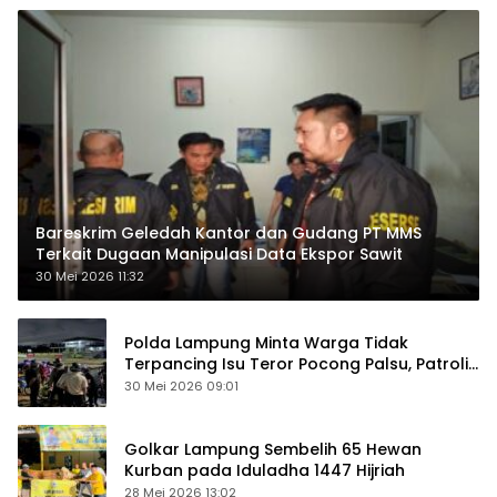
Bareskrim Geledah Kantor dan Gudang PT MMS
Terkait Dugaan Manipulasi Data Ekspor Sawit
30 Mei 2026 11:32
Polda Lampung Minta Warga Tidak
Terpancing Isu Teror Pocong Palsu, Patroli
Keamanan Ditingkatkan
30 Mei 2026 09:01
Golkar Lampung Sembelih 65 Hewan
Kurban pada Iduladha 1447 Hijriah
28 Mei 2026 13:02