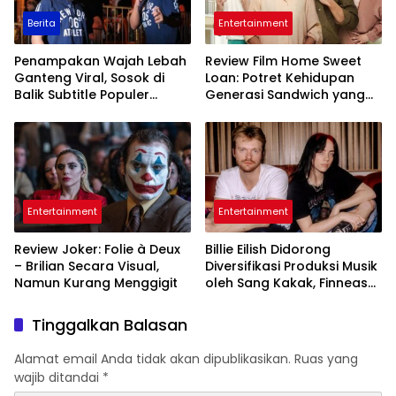
Berita
Entertainment
Penampakan Wajah Lebah
Review Film Home Sweet
Ganteng Viral, Sosok di
Loan: Potret Kehidupan
Balik Subtitle Populer
Generasi Sandwich yang
Indonesia Terungkap
Emosional
Entertainment
Entertainment
Review Joker: Folie à Deux
Billie Eilish Didorong
– Brilian Secara Visual,
Diversifikasi Produksi Musik
Namun Kurang Menggigit
oleh Sang Kakak, Finneas
O’Connell
Tinggalkan Balasan
Alamat email Anda tidak akan dipublikasikan.
Ruas yang
wajib ditandai
*