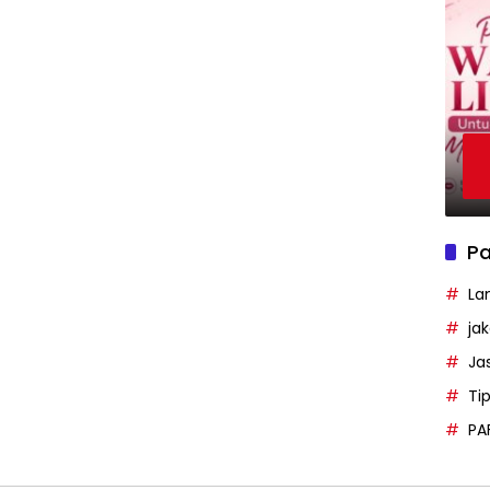
Pa
La
ja
Ja
Ti
PA