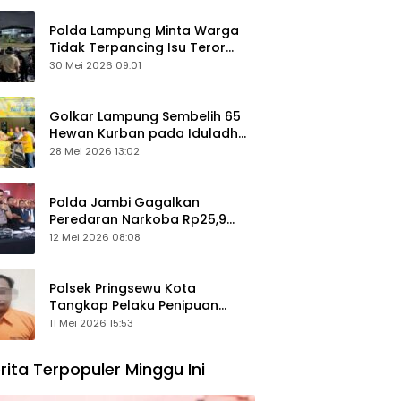
Polda Lampung Minta Warga
Tidak Terpancing Isu Teror
Pocong Palsu, Patroli
30 Mei 2026 09:01
Keamanan Ditingkatkan
Golkar Lampung Sembelih 65
Hewan Kurban pada Iduladha
1447 Hijriah
28 Mei 2026 13:02
Polda Jambi Gagalkan
Peredaran Narkoba Rp25,9
Miliar, Empat Tersangka
12 Mei 2026 08:08
Ditangkap
Polsek Pringsewu Kota
Tangkap Pelaku Penipuan
Mobil, Sempat Kabur ke Jambi
11 Mei 2026 15:53
rita Terpopuler Minggu Ini