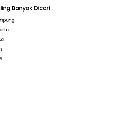
ling Banyak Dicari
mpung
karta
sa
ps
FI