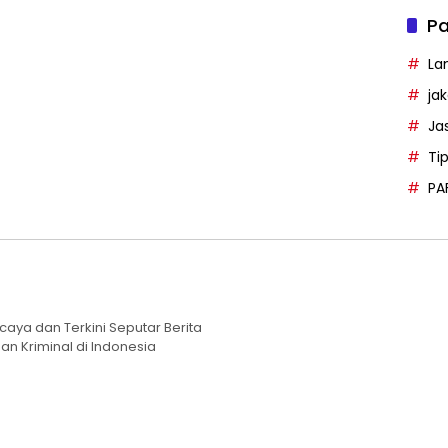
Pa
La
ja
Ja
Ti
PA
caya dan Terkini Seputar Berita
an Kriminal di Indonesia