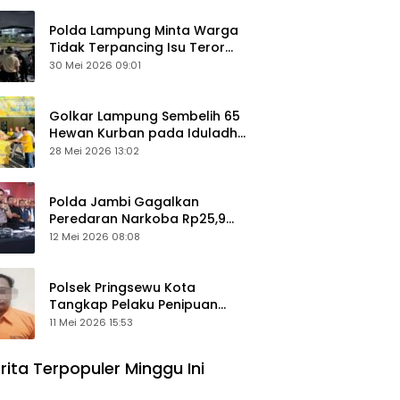
Polda Lampung Minta Warga
Tidak Terpancing Isu Teror
Pocong Palsu, Patroli
30 Mei 2026 09:01
Keamanan Ditingkatkan
Golkar Lampung Sembelih 65
Hewan Kurban pada Iduladha
1447 Hijriah
28 Mei 2026 13:02
Polda Jambi Gagalkan
Peredaran Narkoba Rp25,9
Miliar, Empat Tersangka
12 Mei 2026 08:08
Ditangkap
Polsek Pringsewu Kota
Tangkap Pelaku Penipuan
Mobil, Sempat Kabur ke Jambi
11 Mei 2026 15:53
rita Terpopuler Minggu Ini