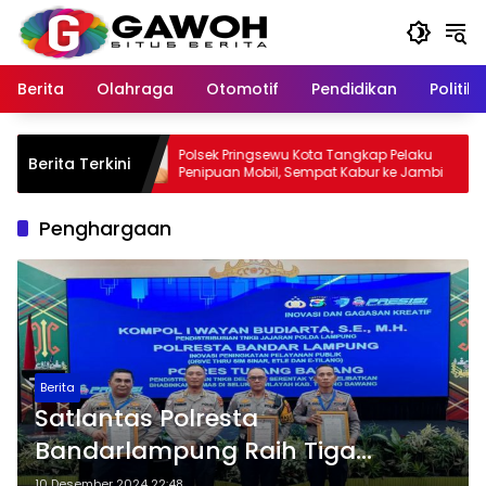
Langsung
ke
konten
Berita
Olahraga
Otomotif
Pendidikan
Politik
aran
Polsek Pringsewu Kota Tangkap Pelaku
Berita Terkini
 Tersangka
Penipuan Mobil, Sempat Kabur ke Jambi
Penghargaan
Berita
Satlantas Polresta
Bandarlampung Raih Tiga
Penghargaan Bergengsi di
10 Desember 2024 22:48