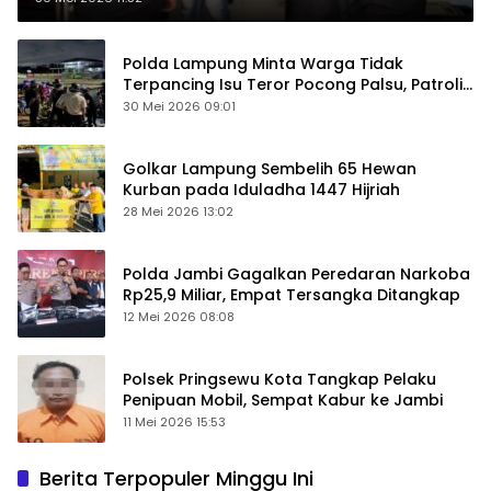
Polda Lampung Minta Warga Tidak
Terpancing Isu Teror Pocong Palsu, Patroli
Keamanan Ditingkatkan
30 Mei 2026 09:01
Golkar Lampung Sembelih 65 Hewan
Kurban pada Iduladha 1447 Hijriah
28 Mei 2026 13:02
Polda Jambi Gagalkan Peredaran Narkoba
Rp25,9 Miliar, Empat Tersangka Ditangkap
12 Mei 2026 08:08
Polsek Pringsewu Kota Tangkap Pelaku
Penipuan Mobil, Sempat Kabur ke Jambi
11 Mei 2026 15:53
Berita Terpopuler Minggu Ini