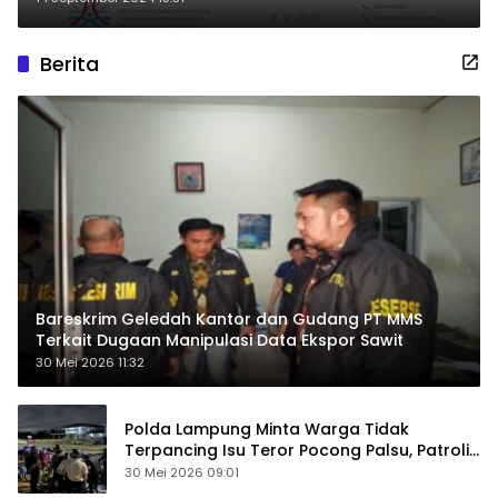
Akses Hasil
Berita
Bareskrim Geledah Kantor dan Gudang PT MMS
Terkait Dugaan Manipulasi Data Ekspor Sawit
30 Mei 2026 11:32
Polda Lampung Minta Warga Tidak
Terpancing Isu Teror Pocong Palsu, Patroli
Keamanan Ditingkatkan
30 Mei 2026 09:01