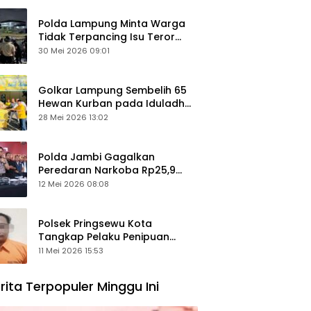
Polda Lampung Minta Warga
Tidak Terpancing Isu Teror
Pocong Palsu, Patroli
30 Mei 2026 09:01
Keamanan Ditingkatkan
Golkar Lampung Sembelih 65
Hewan Kurban pada Iduladha
1447 Hijriah
28 Mei 2026 13:02
Polda Jambi Gagalkan
Peredaran Narkoba Rp25,9
Miliar, Empat Tersangka
12 Mei 2026 08:08
Ditangkap
Polsek Pringsewu Kota
Tangkap Pelaku Penipuan
Mobil, Sempat Kabur ke Jambi
11 Mei 2026 15:53
rita Terpopuler Minggu Ini