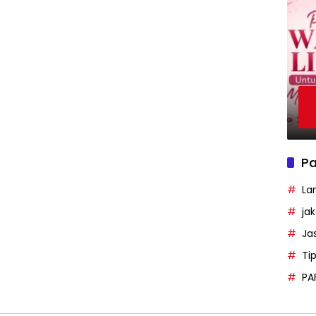
Pa
La
ja
Ja
Ti
PA