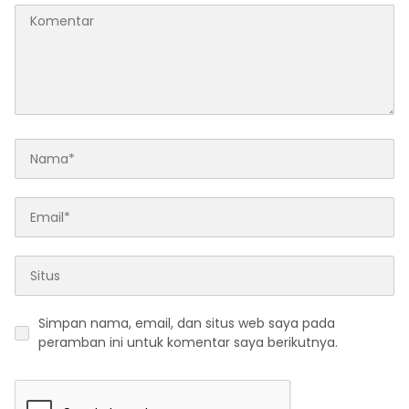
Simpan nama, email, dan situs web saya pada
peramban ini untuk komentar saya berikutnya.