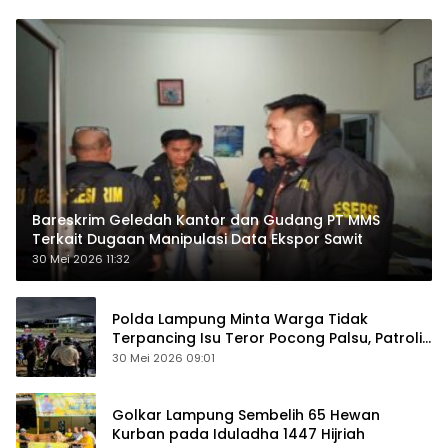
Bareskrim Geledah Kantor dan Gudang PT MMS
Terkait Dugaan Manipulasi Data Ekspor Sawit
30 Mei 2026 11:32
Polda Lampung Minta Warga Tidak
Terpancing Isu Teror Pocong Palsu, Patroli
Keamanan Ditingkatkan
30 Mei 2026 09:01
Golkar Lampung Sembelih 65 Hewan
Kurban pada Iduladha 1447 Hijriah