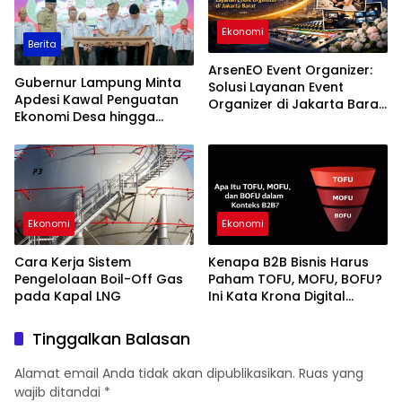
Ekonomi
Berita
ArsenEO Event Organizer:
Gubernur Lampung Minta
Solusi Layanan Event
Apdesi Kawal Penguatan
Organizer di Jakarta Barat
Ekonomi Desa hingga
yang Profesional dan
Tingkat Masyarakat
Terpercaya
Ekonomi
Ekonomi
Cara Kerja Sistem
Kenapa B2B Bisnis Harus
Pengelolaan Boil-Off Gas
Paham TOFU, MOFU, BOFU?
pada Kapal LNG
Ini Kata Krona Digital
Marketing Agency
Tinggalkan Balasan
Alamat email Anda tidak akan dipublikasikan.
Ruas yang
wajib ditandai
*