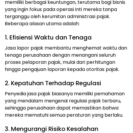
memiliki berbagai keuntungan, terutama bagi bisnis
yang ingin fokus pada operasi inti mereka tanpa
terganggu oleh kerumitan administrasi pajak.
Beberapa alasan utama adalah:
1. Efisiensi Waktu dan Tenaga
Jasa lapor pajak membantu menghemat waktu dan
tenaga perusahaan dengan menangani seluruh
proses pelaporan pajak, mulai dari perhitungan
hingga pengajuan laporan kepada otoritas pajak.
2. Kepatuhan Terhadap Regulasi
Penyedia jasa pajak biasanya memiliki pemahaman
yang mendalam mengenai regulasi pajak terbaru,
sehingga perusahaan dapat memastikan bahwa
mereka mematuhi semua peraturan yang berlaku.
3. Mengurangi Risiko Kesalahan