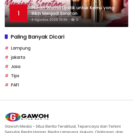
Pilihan Warna Lipstik untuk Kamu yang
1
Bikin Menjadi Sorotan
8 Agustus 2026 10:35
5
Paling Banyak Dicari
Lampung
jakarta
Jasa
Tips
PAFI
Gawoh Media - Situs Berita Teraktual, Tepercaya dan Terkini
Seputar Berita Harian, Berita Lampung, Hukum, Olahraga, dan