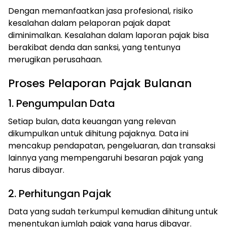
Dengan memanfaatkan jasa profesional, risiko
kesalahan dalam pelaporan pajak dapat
diminimalkan. Kesalahan dalam laporan pajak bisa
berakibat denda dan sanksi, yang tentunya
merugikan perusahaan.
Proses Pelaporan Pajak Bulanan
1. Pengumpulan Data
Setiap bulan, data keuangan yang relevan
dikumpulkan untuk dihitung pajaknya. Data ini
mencakup pendapatan, pengeluaran, dan transaksi
lainnya yang mempengaruhi besaran pajak yang
harus dibayar.
2. Perhitungan Pajak
Data yang sudah terkumpul kemudian dihitung untuk
menentukan jumlah pajak yang harus dibayar.