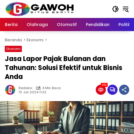
Langsung
ke
konten
Berita
Olahraga
Otomotif
Pendidikan
Politik
Beranda
Ekonomi
Ekonomi
Jasa Lapor Pajak Bulanan dan
Tahunan: Solusi Efektif untuk Bisnis
Anda
652
Redaksi
4 Min Baca
10 Juli 2024 11:32