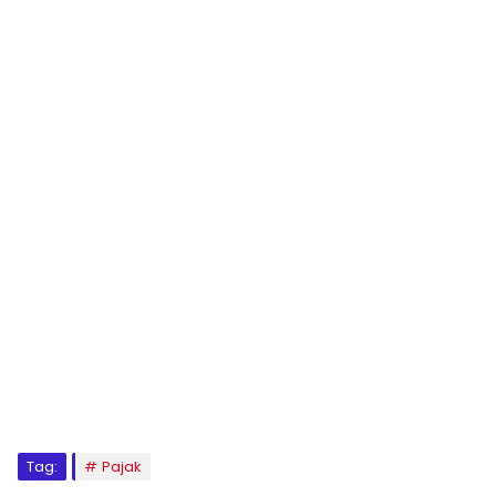
Tag:
Pajak