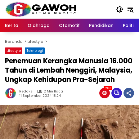
Langsung
ke
konten
Berita
Olahraga
Otomotif
Pendidikan
Politik
Beranda
Lifestyle
Lifestyle
Teknologi
Penemuan Kerangka Manusia 16.000
Tahun di Lembah Nenggiri, Malaysia,
Ungkap Kehidupan Pra-Sejarah
1260
Redaksi
2 Min Baca
11 September 2024 18:24