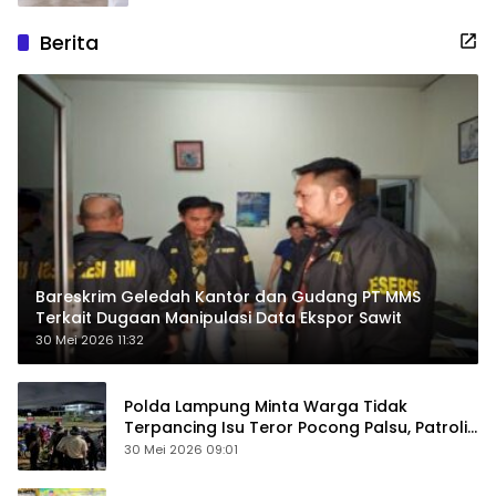
Berita
Bareskrim Geledah Kantor dan Gudang PT MMS
Terkait Dugaan Manipulasi Data Ekspor Sawit
30 Mei 2026 11:32
Polda Lampung Minta Warga Tidak
Terpancing Isu Teror Pocong Palsu, Patroli
Keamanan Ditingkatkan
30 Mei 2026 09:01