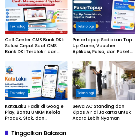
Teknologi
Teknologi
Call Center CMS Bank DKI:
Pasartopup Sediakan Top
Solusi Cepat Saat CMS
Up Game, Voucher
Bank DKI Terblokir dan
Aplikasi, Pulsa, dan Paket
Tidak Bisa Login
Data
Teknologi
Teknologi
KataLaku Hadir di Google
Sewa AC Standing dan
Play, Bantu UMKM Kelola
Kipas Air di Jakarta untuk
Produk, Stok, dan
Acara Lebih Nyaman
Transaksi
Tinggalkan Balasan