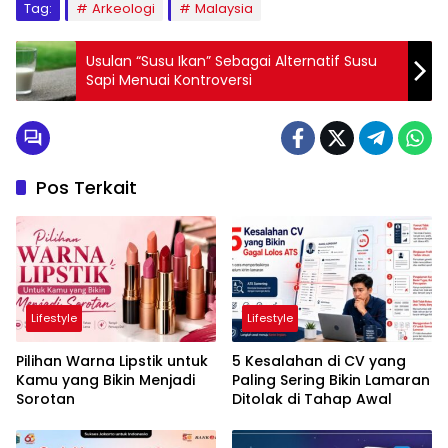
Tag:
Arkeologi
Malaysia
Usulan “Susu Ikan” Sebagai Alternatif Susu
Sapi Menuai Kontroversi
Pos Terkait
Lifestyle
Lifestyle
Pilihan Warna Lipstik untuk
5 Kesalahan di CV yang
Kamu yang Bikin Menjadi
Paling Sering Bikin Lamaran
Sorotan
Ditolak di Tahap Awal