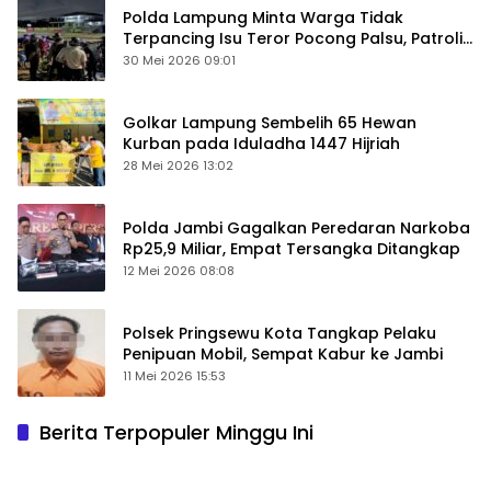
Polda Lampung Minta Warga Tidak
Terpancing Isu Teror Pocong Palsu, Patroli
Keamanan Ditingkatkan
30 Mei 2026 09:01
Golkar Lampung Sembelih 65 Hewan
Kurban pada Iduladha 1447 Hijriah
28 Mei 2026 13:02
Polda Jambi Gagalkan Peredaran Narkoba
Rp25,9 Miliar, Empat Tersangka Ditangkap
12 Mei 2026 08:08
Polsek Pringsewu Kota Tangkap Pelaku
Penipuan Mobil, Sempat Kabur ke Jambi
11 Mei 2026 15:53
Berita Terpopuler Minggu Ini