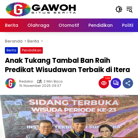
Langsung
ke
konten
Berita
Olahraga
Otomotif
Pendidikan
Politik
Beranda
Berita
Berita
Pendidikan
Anak Tukang Tambal Ban Raih
Predikat Wisudawan Terbaik di Itera
749
Redaksi
2 Min Baca
15 November 2025 09:37