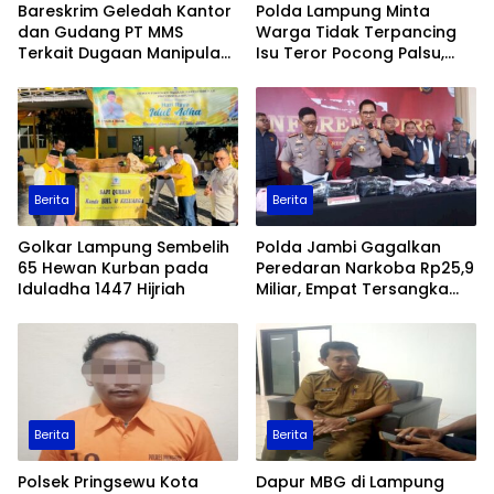
Bareskrim Geledah Kantor
Polda Lampung Minta
dan Gudang PT MMS
Warga Tidak Terpancing
Terkait Dugaan Manipulasi
Isu Teror Pocong Palsu,
Data Ekspor Sawit
Patroli Keamanan
Ditingkatkan
Berita
Berita
Golkar Lampung Sembelih
Polda Jambi Gagalkan
65 Hewan Kurban pada
Peredaran Narkoba Rp25,9
Iduladha 1447 Hijriah
Miliar, Empat Tersangka
Ditangkap
Berita
Berita
Polsek Pringsewu Kota
Dapur MBG di Lampung