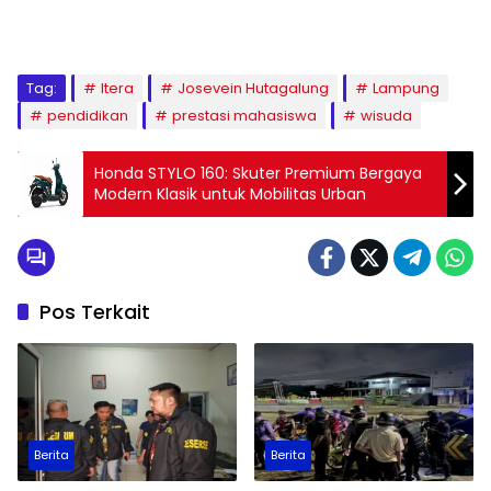
Tag:
Itera
Josevein Hutagalung
Lampung
pendidikan
prestasi mahasiswa
wisuda
Honda STYLO 160: Skuter Premium Bergaya
Modern Klasik untuk Mobilitas Urban
Pos Terkait
Berita
Berita