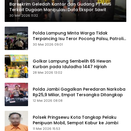
Bareskrim Geledah Kantor dan Gudang PT MMS
Terkait Dugaan Manipulasi Data Ekspor Sawit
30 Mei 2026 11:32
Polda Lampung Minta Warga Tidak
Terpancing Isu Teror Pocong Palsu, Patroli
Keamanan Ditingkatkan
30 Mei 2026 09:01
Golkar Lampung Sembelih 65 Hewan
Kurban pada Iduladha 1447 Hijriah
28 Mei 2026 13:02
Polda Jambi Gagalkan Peredaran Narkoba
Rp25,9 Miliar, Empat Tersangka Ditangkap
12 Mei 2026 08:08
Polsek Pringsewu Kota Tangkap Pelaku
Penipuan Mobil, Sempat Kabur ke Jambi
11 Mei 2026 15:53