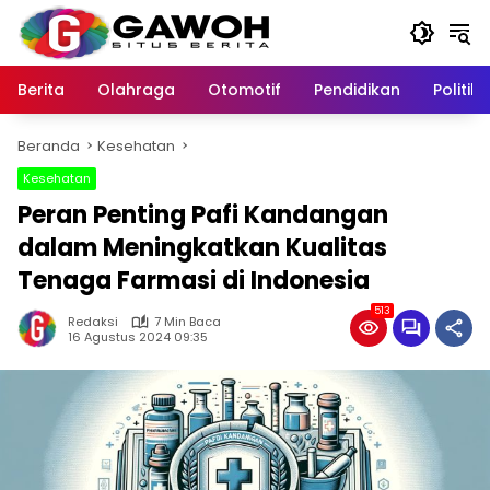
Langsung
ke
konten
Berita
Olahraga
Otomotif
Pendidikan
Politik
Beranda
Kesehatan
Kesehatan
Peran Penting Pafi Kandangan
dalam Meningkatkan Kualitas
Tenaga Farmasi di Indonesia
513
Redaksi
7 Min Baca
16 Agustus 2024 09:35