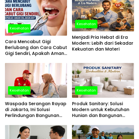
Kesehatan
Kesehatan
Menjadi Pria Hebat di Era
Cara Mencabut Gigi
Modern: Lebih dari Sekadar
Berlubang dan Cara Cabut
Kekuatan dan Materi
Gigi Sendiri, Apakah Aman
Dilakukan?
Kesehatan
Kesehatan
Waspada Serangan Rayap
Produk Sanitary: Solusi
di Jakarta, Ini Solusi
Modern untuk Kebutuhan
Perlindungan Bangunan
Hunian dan Bangunan
yang Tepat
Komersial