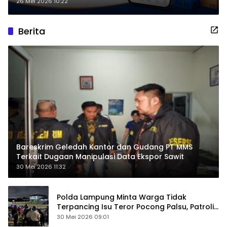
dan Transaksi
26 Mei 2026 10:22
Berita
Bareskrim Geledah Kantor dan Gudang PT MMS
Terkait Dugaan Manipulasi Data Ekspor Sawit
30 Mei 2026 11:32
Polda Lampung Minta Warga Tidak
Terpancing Isu Teror Pocong Palsu, Patroli
Keamanan Ditingkatkan
30 Mei 2026 09:01