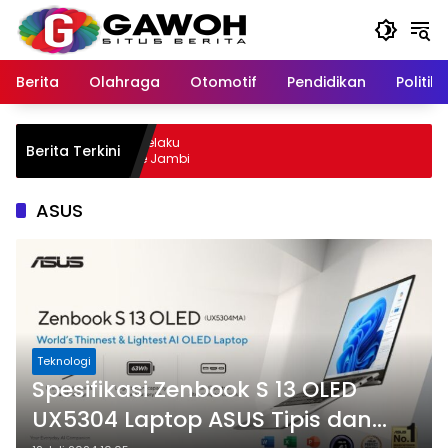
Langsung
ke
konten
Berita
Olahraga
Otomotif
Pendidikan
Politik
ewu Kota Tangkap Pelaku
Berita Terkini
il, Sempat Kabur ke Jambi
ASUS
Teknologi
Spesifikasi Zenbook S 13 OLED
UX5304 Laptop ASUS Tipis dan