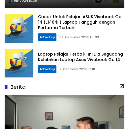
Ringan
12 Juli 2024 10:05
Cocok Untuk Pelajar, ASUS Vivobook Go
14 (E1404F) Laptop Tangguh dengan
Performa Terbaik
Teknologi
23 Desember 2023 08:33
Laptop Pelajar Terbaik! Ini Dia Segudang
Kelebihan Laptop Asus Vivobook Go 14
Teknologi
8 Desember 2023 19:18
Berita