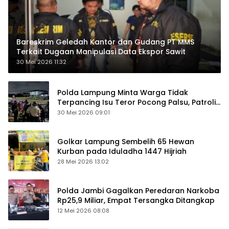
Bareskrim Geledah Kantor dan Gudang PT MMS
Terkait Dugaan Manipulasi Data Ekspor Sawit
30 Mei 2026 11:32
Polda Lampung Minta Warga Tidak
Terpancing Isu Teror Pocong Palsu, Patroli
Keamanan Ditingkatkan
30 Mei 2026 09:01
Golkar Lampung Sembelih 65 Hewan
Kurban pada Iduladha 1447 Hijriah
28 Mei 2026 13:02
Polda Jambi Gagalkan Peredaran Narkoba
Rp25,9 Miliar, Empat Tersangka Ditangkap
12 Mei 2026 08:08