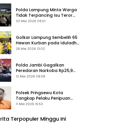
Polda Lampung Minta Warga
Tidak Terpancing Isu Teror
Pocong Palsu, Patroli
30 Mei 2026 09:01
Keamanan Ditingkatkan
Golkar Lampung Sembelih 65
Hewan Kurban pada Iduladha
1447 Hijriah
28 Mei 2026 13:02
Polda Jambi Gagalkan
Peredaran Narkoba Rp25,9
Miliar, Empat Tersangka
12 Mei 2026 08:08
Ditangkap
Polsek Pringsewu Kota
Tangkap Pelaku Penipuan
Mobil, Sempat Kabur ke Jambi
11 Mei 2026 15:53
rita Terpopuler Minggu Ini