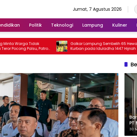
Jumat, 7 Agustus 2026
endidikan
Politik
Teknologi
Lampung
Kuliner
a Warga Tidak
Golkar Lampung Sembelih 65 Hewan
ocong Palsu, Patroli
Kurban pada Iduladha 1447 Hijriah
kan
Be
Bar
PT 
Eks
30 M