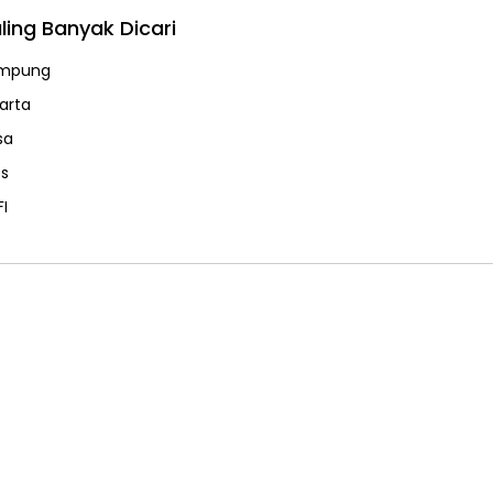
ling Banyak Dicari
mpung
karta
sa
ps
FI