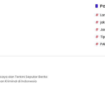
Pa
La
ja
Ja
Ti
PA
caya dan Terkini Seputar Berita
an Kriminal di Indonesia