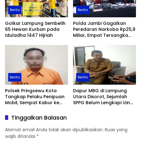
Berita
Berita
Golkar Lampung Sembelih
Polda Jambi Gagalkan
65 Hewan Kurban pada
Peredaran Narkoba Rp25,9
Iduladha 1447 Hijriah
Miliar, Empat Tersangka
Ditangkap
Berita
Berita
Polsek Pringsewu Kota
Dapur MBG di Lampung
Tangkap Pelaku Penipuan
Utara Disorot, Sejumlah
Mobil, Sempat Kabur ke
SPPG Belum Lengkapi Izin
Jambi
Operasional
Tinggalkan Balasan
Alamat email Anda tidak akan dipublikasikan.
Ruas yang
wajib ditandai
*