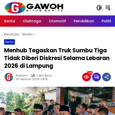
Langsung
ke
konten
Berita
Olahraga
Otomotif
Pendidikan
Politik
Beranda
Berita
Berita
Menhub Tegaskan Truk Sumbu Tiga
Tidak Diberi Diskresi Selama Lebaran
2026 di Lampung
318
Redaksi
2 Min Baca
19 Februari 2026 09:15