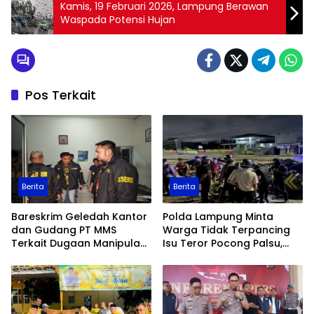
Kamis, 19 Februari 2026, Lampung Berawan
Waspada Potensi Hujan
Pos Terkait
Berita
Berita
Bareskrim Geledah Kantor
Polda Lampung Minta
dan Gudang PT MMS
Warga Tidak Terpancing
Terkait Dugaan Manipulasi
Isu Teror Pocong Palsu,
Data Ekspor Sawit
Patroli Keamanan
Ditingkatkan