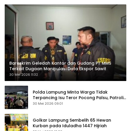
Bareskrim Geledah Kantor dan Gudang PT MMS
Terkait Dugaan Manipulasi Data Ekspor Sawit
30 Mei 2026 11:32
Polda Lampung Minta Warga Tidak
Terpancing Isu Teror Pocong Palsu, Patroli
Keamanan Ditingkatkan
30 Mei 2026 09:01
Golkar Lampung Sembelih 65 Hewan
Kurban pada Iduladha 1447 Hijriah