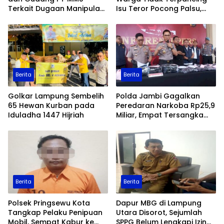
Terkait Dugaan Manipulasi
Isu Teror Pocong Palsu,
Data Ekspor Sawit
Patroli Keamanan
Ditingkatkan
Berita
Berita
Golkar Lampung Sembelih
Polda Jambi Gagalkan
65 Hewan Kurban pada
Peredaran Narkoba Rp25,9
Iduladha 1447 Hijriah
Miliar, Empat Tersangka
Ditangkap
Berita
Berita
Polsek Pringsewu Kota
Dapur MBG di Lampung
Tangkap Pelaku Penipuan
Utara Disorot, Sejumlah
Mobil, Sempat Kabur ke
SPPG Belum Lengkapi Izin