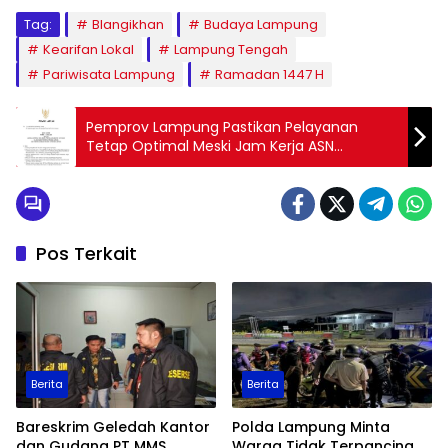
Tag:
Blangikhan
Budaya Lampung
Kearifan Lokal
Lampung Tengah
Pariwisata Lampung
Ramadan 1447 H
Pemprov Lampung Pastikan Pelayanan
Tetap Optimal Meski Jam Kerja ASN
Disesuaikan
Pos Terkait
Berita
Berita
Bareskrim Geledah Kantor
Polda Lampung Minta
dan Gudang PT MMS
Warga Tidak Terpancing