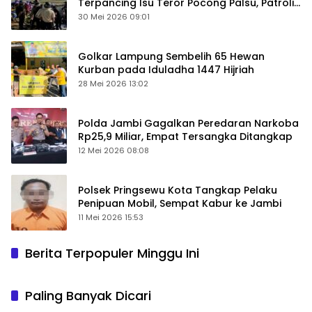
Terpancing Isu Teror Pocong Palsu, Patroli
Keamanan Ditingkatkan
30 Mei 2026 09:01
Golkar Lampung Sembelih 65 Hewan
Kurban pada Iduladha 1447 Hijriah
28 Mei 2026 13:02
Polda Jambi Gagalkan Peredaran Narkoba
Rp25,9 Miliar, Empat Tersangka Ditangkap
12 Mei 2026 08:08
Polsek Pringsewu Kota Tangkap Pelaku
Penipuan Mobil, Sempat Kabur ke Jambi
11 Mei 2026 15:53
Berita Terpopuler Minggu Ini
Paling Banyak Dicari