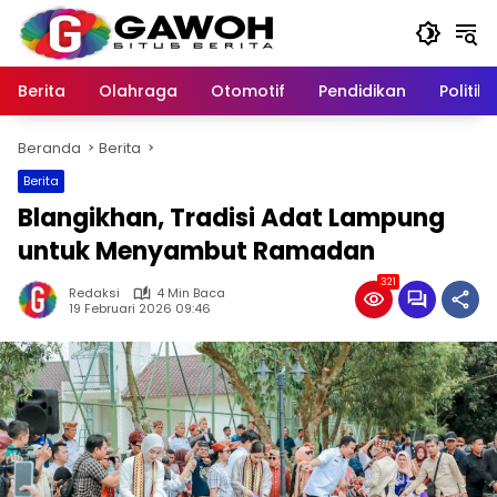
Langsung
ke
konten
Berita
Olahraga
Otomotif
Pendidikan
Politik
Beranda
Berita
Berita
Blangikhan, Tradisi Adat Lampung
untuk Menyambut Ramadan
321
Redaksi
4 Min Baca
19 Februari 2026 09:46