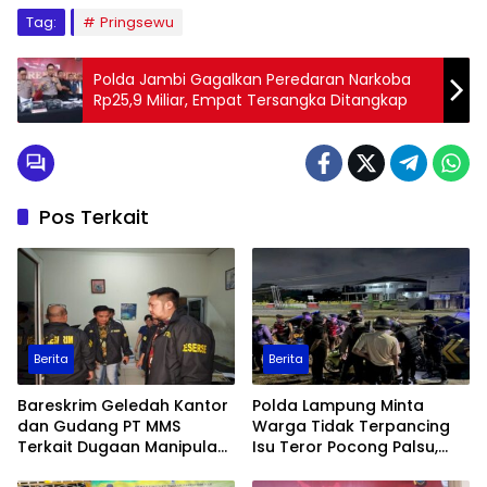
Tag:
Pringsewu
Polda Jambi Gagalkan Peredaran Narkoba
Rp25,9 Miliar, Empat Tersangka Ditangkap
Pos Terkait
Berita
Berita
Bareskrim Geledah Kantor
Polda Lampung Minta
dan Gudang PT MMS
Warga Tidak Terpancing
Terkait Dugaan Manipulasi
Isu Teror Pocong Palsu,
Data Ekspor Sawit
Patroli Keamanan