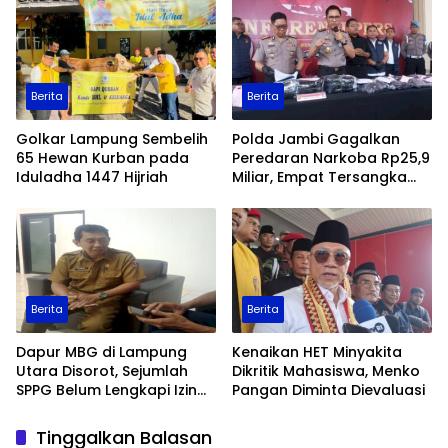
Ditingkatkan
Berita
Berita
Golkar Lampung Sembelih
Polda Jambi Gagalkan
65 Hewan Kurban pada
Peredaran Narkoba Rp25,9
Iduladha 1447 Hijriah
Miliar, Empat Tersangka
Ditangkap
Berita
Berita
Dapur MBG di Lampung
Kenaikan HET Minyakita
Utara Disorot, Sejumlah
Dikritik Mahasiswa, Menko
SPPG Belum Lengkapi Izin
Pangan Diminta Dievaluasi
Operasional
Tinggalkan Balasan