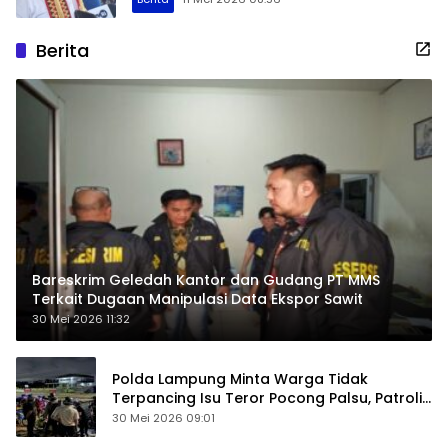
Berita
Bareskrim Geledah Kantor dan Gudang PT MMS
Terkait Dugaan Manipulasi Data Ekspor Sawit
30 Mei 2026 11:32
Polda Lampung Minta Warga Tidak
Terpancing Isu Teror Pocong Palsu, Patroli
Keamanan Ditingkatkan
30 Mei 2026 09:01