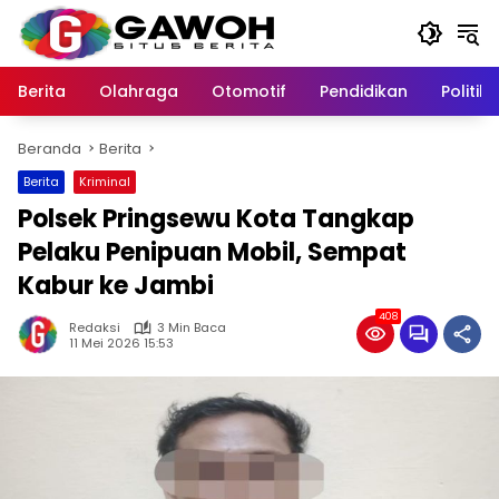
Langsung
ke
konten
Berita
Olahraga
Otomotif
Pendidikan
Politik
Beranda
Berita
Berita
Kriminal
Polsek Pringsewu Kota Tangkap
Pelaku Penipuan Mobil, Sempat
Kabur ke Jambi
408
Redaksi
3 Min Baca
11 Mei 2026 15:53