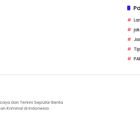
Pa
La
ja
Ja
Ti
PA
caya dan Terkini Seputar Berita
an Kriminal di Indonesia