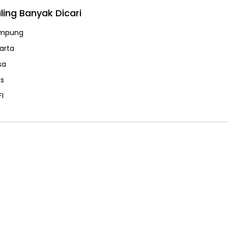
ling Banyak Dicari
mpung
karta
sa
ps
FI