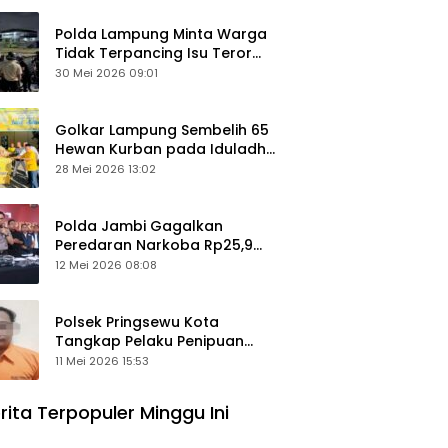
Polda Lampung Minta Warga
Tidak Terpancing Isu Teror
Pocong Palsu, Patroli
30 Mei 2026 09:01
Keamanan Ditingkatkan
Golkar Lampung Sembelih 65
Hewan Kurban pada Iduladha
1447 Hijriah
28 Mei 2026 13:02
Polda Jambi Gagalkan
Peredaran Narkoba Rp25,9
Miliar, Empat Tersangka
12 Mei 2026 08:08
Ditangkap
Polsek Pringsewu Kota
Tangkap Pelaku Penipuan
Mobil, Sempat Kabur ke Jambi
11 Mei 2026 15:53
rita Terpopuler Minggu Ini