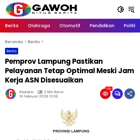
Langsung
ke
konten
Berita
Olahraga
Otomotif
Pendidikan
Politik
Beranda
Berita
Berita
Pemprov Lampung Pastikan
Pelayanan Tetap Optimal Meski Jam
Kerja ASN Disesuaikan
260
Redaksi
2 Min Baca
19 Februari 2026 12:36