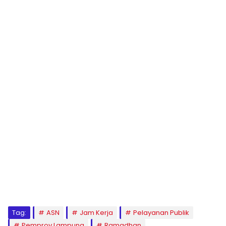
Tag:
ASN
Jam Kerja
Pelayanan Publik
Pemprov Lampung
Ramadhan