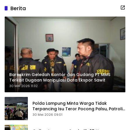
Berita
Bareskrim Geledah Kantor dan Gudang PT MMS
Terkait Dugaan Manipulasi Data Ekspor Sawit
30 Mei 2026 11:32
Polda Lampung Minta Warga Tidak
Terpancing Isu Teror Pocong Palsu, Patroli
Keamanan Ditingkatkan
30 Mei 2026 09:01