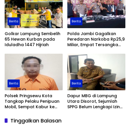
Berita
Berita
Golkar Lampung Sembelih
Polda Jambi Gagalkan
65 Hewan Kurban pada
Peredaran Narkoba Rp25,9
Iduladha 1447 Hijriah
Miliar, Empat Tersangka
Ditangkap
Berita
Berita
Polsek Pringsewu Kota
Dapur MBG di Lampung
Tangkap Pelaku Penipuan
Utara Disorot, Sejumlah
Mobil, Sempat Kabur ke
SPPG Belum Lengkapi Izin
Jambi
Operasional
Tinggalkan Balasan