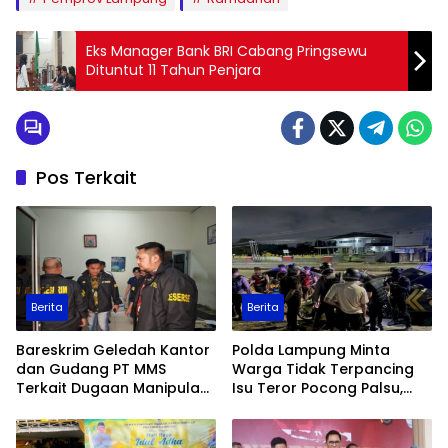
Eks Manager Bank BRI Cabang Pringsewu
Dituntut 11 Tahun Penjara
Pos Terkait
Berita
Berita
Bareskrim Geledah Kantor
Polda Lampung Minta
dan Gudang PT MMS
Warga Tidak Terpancing
Terkait Dugaan Manipulasi
Isu Teror Pocong Palsu,
Data Ekspor Sawit
Patroli Keamanan
Ditingkatkan