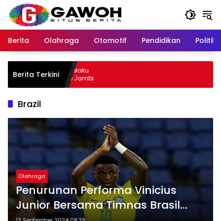
Langsung
ke
konten
Berita
Olahraga
Otomotif
Pendidikan
Politik
u Kota Tangkap Pelaku
Berita Terkini
, Sempat Kabur ke Jambi
Brazil
Olahraga
Penurunan Performa Vinicius
Junior Bersama Timnas Brasil
Jadi Sorotan
13 September 2024 08:29