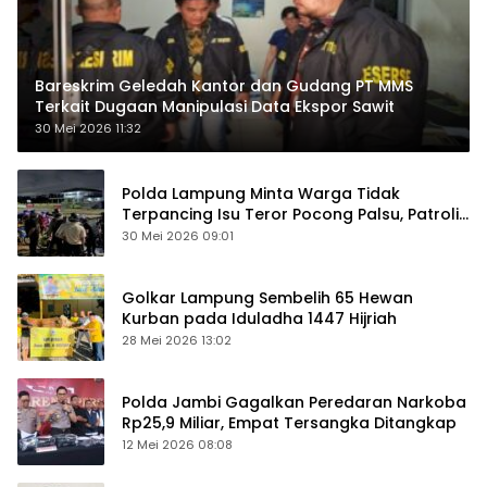
Bareskrim Geledah Kantor dan Gudang PT MMS
Terkait Dugaan Manipulasi Data Ekspor Sawit
30 Mei 2026 11:32
Polda Lampung Minta Warga Tidak
Terpancing Isu Teror Pocong Palsu, Patroli
Keamanan Ditingkatkan
30 Mei 2026 09:01
Golkar Lampung Sembelih 65 Hewan
Kurban pada Iduladha 1447 Hijriah
28 Mei 2026 13:02
Polda Jambi Gagalkan Peredaran Narkoba
Rp25,9 Miliar, Empat Tersangka Ditangkap
12 Mei 2026 08:08