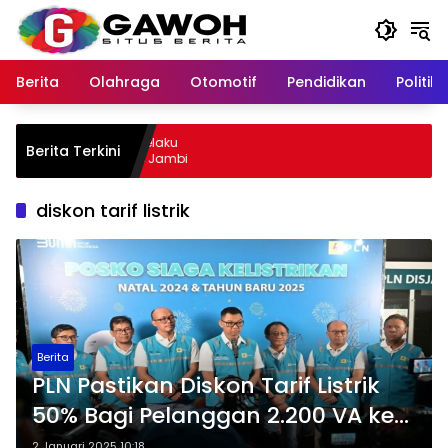
Langsung
ke
konten
Berita
Olahraga
Otomotif
Pendidikan
Politik
ewu Kota Tangkap Pelaku
Berita Terkini
l, Sempat Kabur ke Jambi
diskon tarif listrik
Berita
PLN Pastikan Diskon Tarif Listrik
50% Bagi Pelanggan 2.200 VA ke
Bawah Mulai Berlaku
2 Januari 2025 10:18