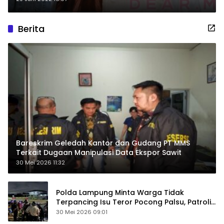
Berita
Bareskrim Geledah Kantor dan Gudang PT MMS
Terkait Dugaan Manipulasi Data Ekspor Sawit
30 Mei 2026 11:32
Polda Lampung Minta Warga Tidak
Terpancing Isu Teror Pocong Palsu, Patroli
Keamanan Ditingkatkan
30 Mei 2026 09:01