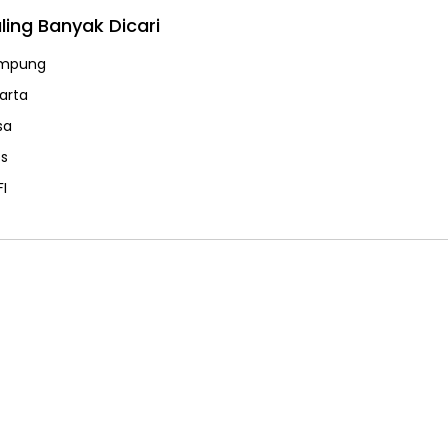
ling Banyak Dicari
mpung
karta
sa
ps
FI