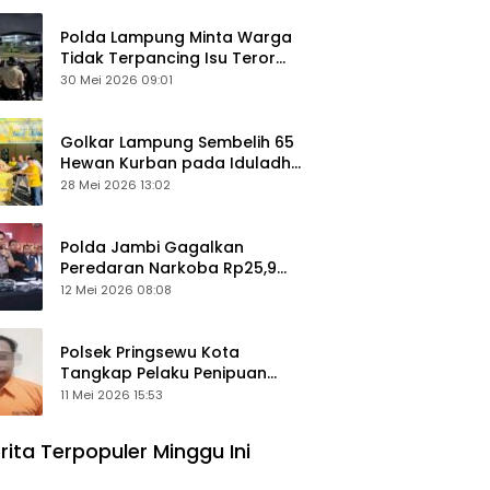
Polda Lampung Minta Warga
Tidak Terpancing Isu Teror
Pocong Palsu, Patroli
30 Mei 2026 09:01
Keamanan Ditingkatkan
Golkar Lampung Sembelih 65
Hewan Kurban pada Iduladha
1447 Hijriah
28 Mei 2026 13:02
Polda Jambi Gagalkan
Peredaran Narkoba Rp25,9
Miliar, Empat Tersangka
12 Mei 2026 08:08
Ditangkap
Polsek Pringsewu Kota
Tangkap Pelaku Penipuan
Mobil, Sempat Kabur ke Jambi
11 Mei 2026 15:53
rita Terpopuler Minggu Ini