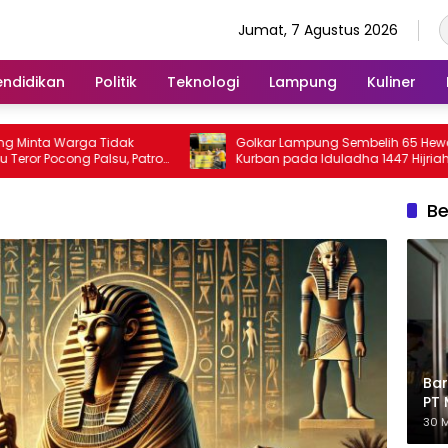
Jumat, 7 Agustus 2026
endidikan
Politik
Teknologi
Lampung
Kuliner
ta Warga Tidak
Golkar Lampung Sembelih 65 Hewan
 Pocong Palsu, Patroli
Kurban pada Iduladha 1447 Hijriah
tkan
Be
Bar
PT 
Eks
30 M