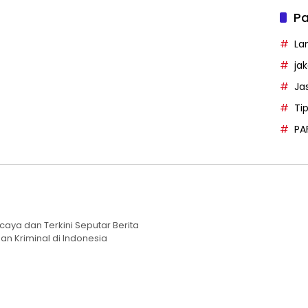
Pa
La
ja
Ja
Ti
PA
caya dan Terkini Seputar Berita
an Kriminal di Indonesia