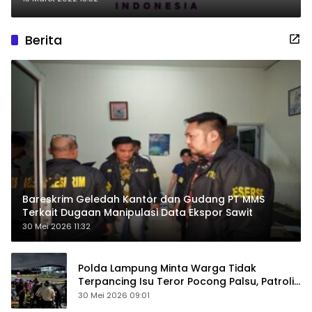
Berita
Bareskrim Geledah Kantor dan Gudang PT MMS
Terkait Dugaan Manipulasi Data Ekspor Sawit
30 Mei 2026 11:32
Polda Lampung Minta Warga Tidak
Terpancing Isu Teror Pocong Palsu, Patroli
Keamanan Ditingkatkan
30 Mei 2026 09:01