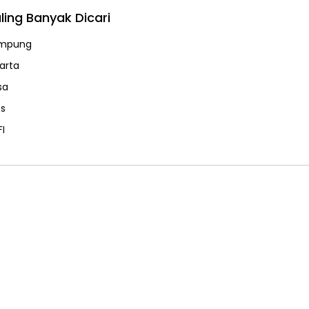
ling Banyak Dicari
mpung
karta
sa
ps
FI