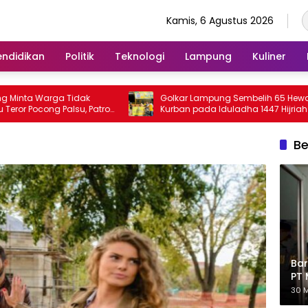
Kamis, 6 Agustus 2026
endidikan
Politik
Teknologi
Lampung
Kuliner
a Warga Tidak
Golkar Lampung Sembelih 65 Hewan
Pocong Palsu, Patroli
Kurban pada Iduladha 1447 Hijriah
tkan
Be
Bar
PT 
Eks
30 M