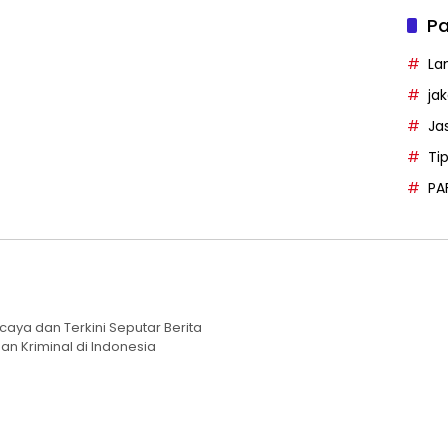
Pa
La
ja
Ja
Ti
PA
caya dan Terkini Seputar Berita
an Kriminal di Indonesia