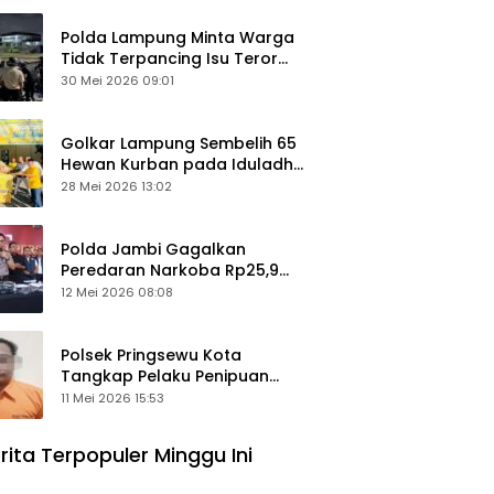
Polda Lampung Minta Warga
Tidak Terpancing Isu Teror
Pocong Palsu, Patroli
30 Mei 2026 09:01
Keamanan Ditingkatkan
Golkar Lampung Sembelih 65
Hewan Kurban pada Iduladha
1447 Hijriah
28 Mei 2026 13:02
Polda Jambi Gagalkan
Peredaran Narkoba Rp25,9
Miliar, Empat Tersangka
12 Mei 2026 08:08
Ditangkap
Polsek Pringsewu Kota
Tangkap Pelaku Penipuan
Mobil, Sempat Kabur ke Jambi
11 Mei 2026 15:53
rita Terpopuler Minggu Ini