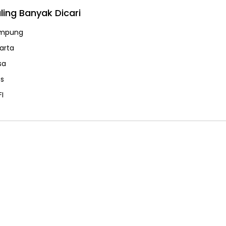
ling Banyak Dicari
mpung
karta
sa
ps
FI