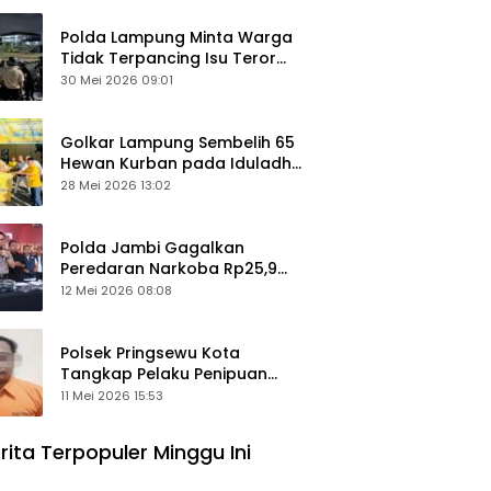
Polda Lampung Minta Warga
Tidak Terpancing Isu Teror
Pocong Palsu, Patroli
30 Mei 2026 09:01
Keamanan Ditingkatkan
Golkar Lampung Sembelih 65
Hewan Kurban pada Iduladha
1447 Hijriah
28 Mei 2026 13:02
Polda Jambi Gagalkan
Peredaran Narkoba Rp25,9
Miliar, Empat Tersangka
12 Mei 2026 08:08
Ditangkap
Polsek Pringsewu Kota
Tangkap Pelaku Penipuan
Mobil, Sempat Kabur ke Jambi
11 Mei 2026 15:53
rita Terpopuler Minggu Ini