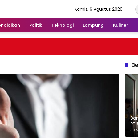
Kamis, 6 Agustus 2026
endidikan
Politik
Teknologi
Lampung
Kuliner
Be
Bar
PT 
Eks
30 M