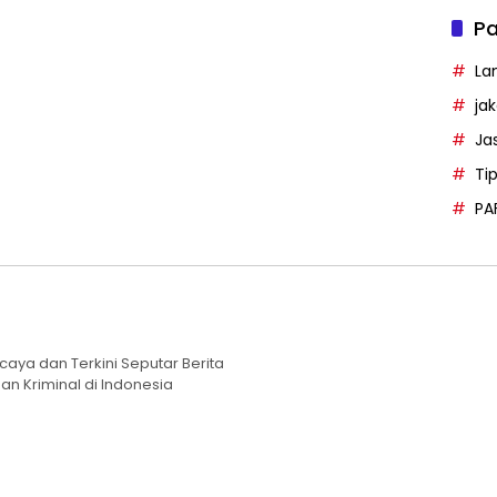
Pa
La
ja
Ja
Ti
PA
caya dan Terkini Seputar Berita
an Kriminal di Indonesia