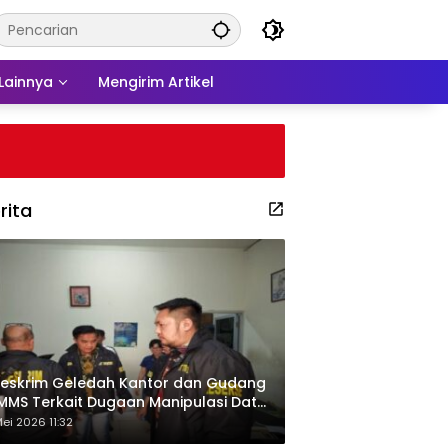
Lainnya
Mengirim Artikel
rita
eskrim Geledah Kantor dan Gudang
MMS Terkait Dugaan Manipulasi Data
por Sawit
ei 2026 11:32