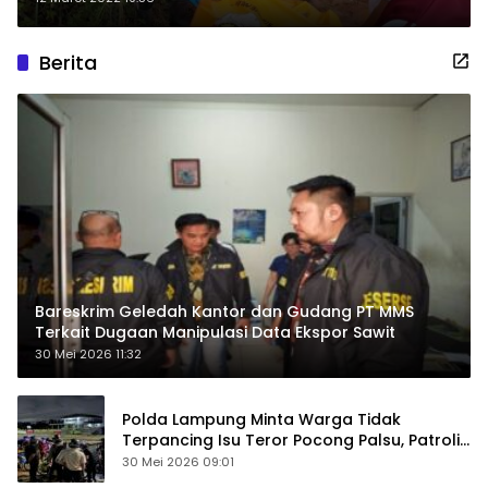
Berita
Bareskrim Geledah Kantor dan Gudang PT MMS
Terkait Dugaan Manipulasi Data Ekspor Sawit
30 Mei 2026 11:32
Polda Lampung Minta Warga Tidak
Terpancing Isu Teror Pocong Palsu, Patroli
Keamanan Ditingkatkan
30 Mei 2026 09:01