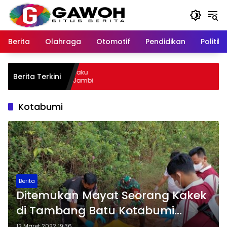
Langsung
ke
konten
Berita
Olahraga
Otomotif
Pendidikan
Politik
wu Kota Tangkap Pelaku
Berita Terkini
l, Sempat Kabur ke Jambi
Kotabumi
Berita
Ditemukan Mayat Seorang Kakek
di Tambang Batu Kotabumi
Lampung
12 Maret 2022 19:36