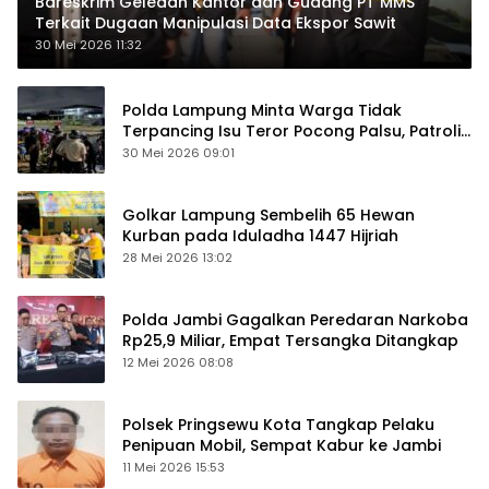
Bareskrim Geledah Kantor dan Gudang PT MMS
Terkait Dugaan Manipulasi Data Ekspor Sawit
30 Mei 2026 11:32
Polda Lampung Minta Warga Tidak
Terpancing Isu Teror Pocong Palsu, Patroli
Keamanan Ditingkatkan
30 Mei 2026 09:01
Golkar Lampung Sembelih 65 Hewan
Kurban pada Iduladha 1447 Hijriah
28 Mei 2026 13:02
Polda Jambi Gagalkan Peredaran Narkoba
Rp25,9 Miliar, Empat Tersangka Ditangkap
12 Mei 2026 08:08
Polsek Pringsewu Kota Tangkap Pelaku
Penipuan Mobil, Sempat Kabur ke Jambi
11 Mei 2026 15:53