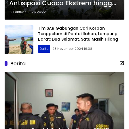
Antisipasi Cuaca Ekstrem hingga
Akhir Februari
19 Februari 2026 20:22
Tim SAR Gabungan Cari Korban
Tenggelam di Pantai Ilahan, Lampung
Barat: Dua Selamat, Satu Masih Hilang
Berita
23 November 2024 16:08
Berita