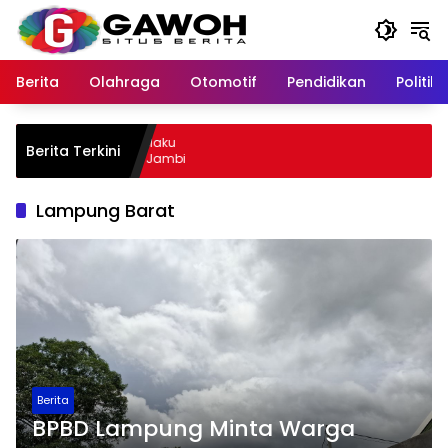
Langsung
ke
konten
Berita
Olahraga
Otomotif
Pendidikan
Politik
wu Kota Tangkap Pelaku
Berita Terkini
l, Sempat Kabur ke Jambi
Lampung Barat
Berita
BPBD Lampung Minta Warga