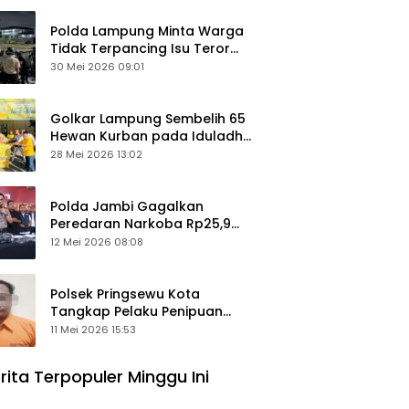
Polda Lampung Minta Warga
Tidak Terpancing Isu Teror
Pocong Palsu, Patroli
30 Mei 2026 09:01
Keamanan Ditingkatkan
Golkar Lampung Sembelih 65
Hewan Kurban pada Iduladha
1447 Hijriah
28 Mei 2026 13:02
Polda Jambi Gagalkan
Peredaran Narkoba Rp25,9
Miliar, Empat Tersangka
12 Mei 2026 08:08
Ditangkap
Polsek Pringsewu Kota
Tangkap Pelaku Penipuan
Mobil, Sempat Kabur ke Jambi
11 Mei 2026 15:53
rita Terpopuler Minggu Ini