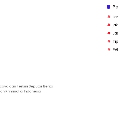
Pa
La
ja
Ja
Ti
PA
caya dan Terkini Seputar Berita
an Kriminal di Indonesia