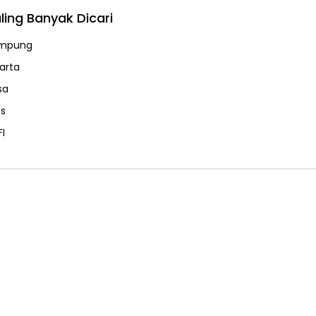
ling Banyak Dicari
mpung
karta
sa
ps
FI