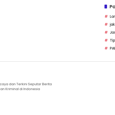
Pa
La
ja
Ja
Ti
PA
caya dan Terkini Seputar Berita
an Kriminal di Indonesia