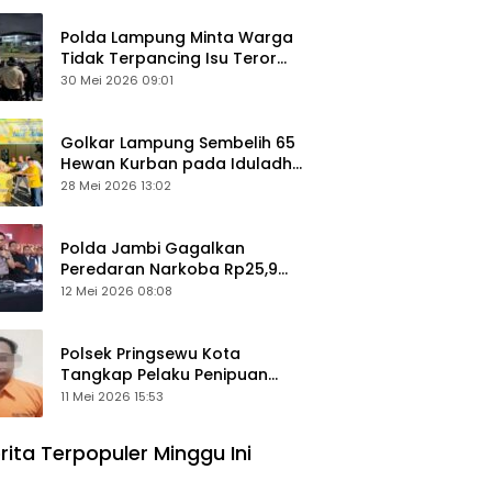
Polda Lampung Minta Warga
Tidak Terpancing Isu Teror
Pocong Palsu, Patroli
30 Mei 2026 09:01
Keamanan Ditingkatkan
Golkar Lampung Sembelih 65
Hewan Kurban pada Iduladha
1447 Hijriah
28 Mei 2026 13:02
Polda Jambi Gagalkan
Peredaran Narkoba Rp25,9
Miliar, Empat Tersangka
12 Mei 2026 08:08
Ditangkap
Polsek Pringsewu Kota
Tangkap Pelaku Penipuan
Mobil, Sempat Kabur ke Jambi
11 Mei 2026 15:53
rita Terpopuler Minggu Ini