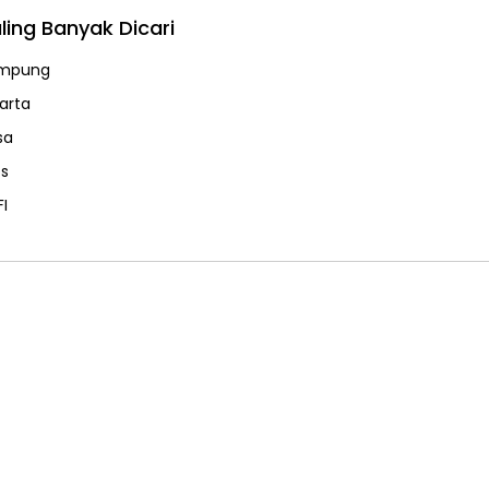
ling Banyak Dicari
mpung
karta
sa
ps
FI