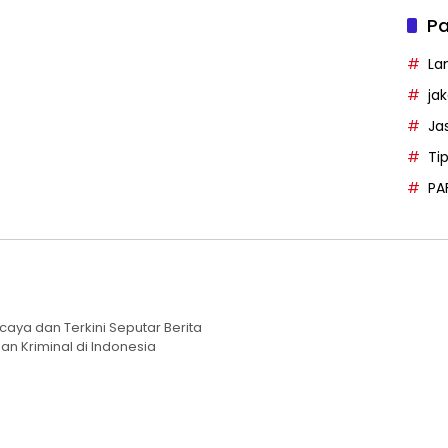
Pa
La
ja
Ja
Ti
PA
caya dan Terkini Seputar Berita
an Kriminal di Indonesia