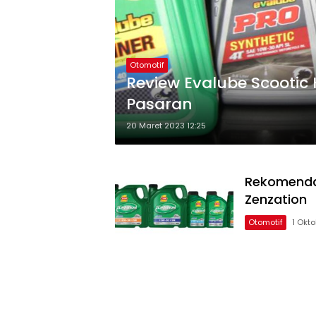
Otomotif
Review Evalube Scootic H
Pasaran
20 Maret 2023 12:25
Rekomendas
Zenzation
Otomotif
1 Okt