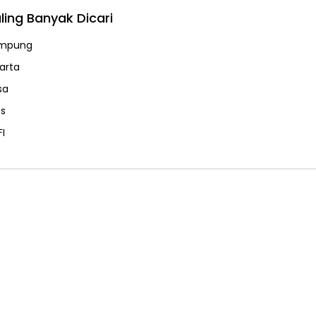
ling Banyak Dicari
mpung
karta
sa
ps
FI