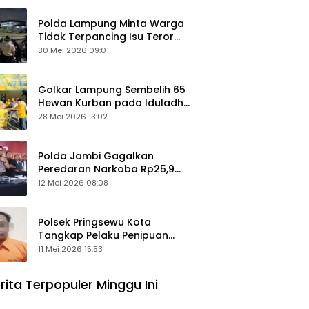
Polda Lampung Minta Warga
Tidak Terpancing Isu Teror
Pocong Palsu, Patroli
30 Mei 2026 09:01
Keamanan Ditingkatkan
Golkar Lampung Sembelih 65
Hewan Kurban pada Iduladha
1447 Hijriah
28 Mei 2026 13:02
Polda Jambi Gagalkan
Peredaran Narkoba Rp25,9
Miliar, Empat Tersangka
12 Mei 2026 08:08
Ditangkap
Polsek Pringsewu Kota
Tangkap Pelaku Penipuan
Mobil, Sempat Kabur ke Jambi
11 Mei 2026 15:53
rita Terpopuler Minggu Ini