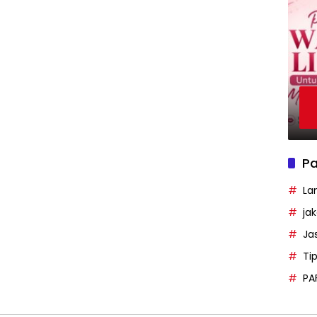
Pa
La
ja
Ja
Ti
PA