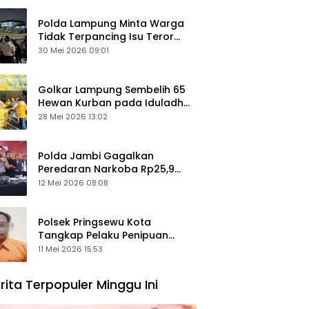
Polda Lampung Minta Warga
Tidak Terpancing Isu Teror
Pocong Palsu, Patroli
30 Mei 2026 09:01
Keamanan Ditingkatkan
Golkar Lampung Sembelih 65
Hewan Kurban pada Iduladha
1447 Hijriah
28 Mei 2026 13:02
Polda Jambi Gagalkan
Peredaran Narkoba Rp25,9
Miliar, Empat Tersangka
12 Mei 2026 08:08
Ditangkap
Polsek Pringsewu Kota
Tangkap Pelaku Penipuan
Mobil, Sempat Kabur ke Jambi
11 Mei 2026 15:53
rita Terpopuler Minggu Ini