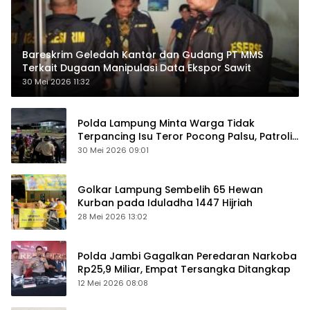
Bareskrim Geledah Kantor dan Gudang PT MMS
Terkait Dugaan Manipulasi Data Ekspor Sawit
30 Mei 2026 11:32
Polda Lampung Minta Warga Tidak
Terpancing Isu Teror Pocong Palsu, Patroli
Keamanan Ditingkatkan
30 Mei 2026 09:01
Golkar Lampung Sembelih 65 Hewan
Kurban pada Iduladha 1447 Hijriah
28 Mei 2026 13:02
Polda Jambi Gagalkan Peredaran Narkoba
Rp25,9 Miliar, Empat Tersangka Ditangkap
12 Mei 2026 08:08