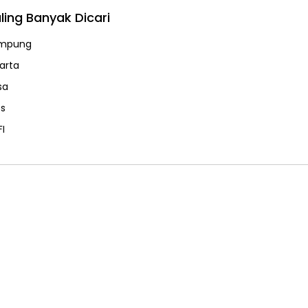
ling Banyak Dicari
mpung
karta
sa
ps
FI