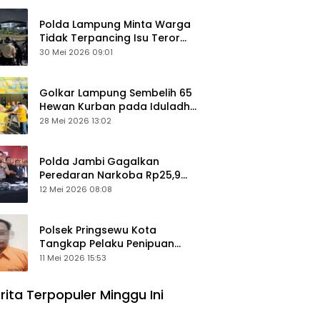
Polda Lampung Minta Warga
Tidak Terpancing Isu Teror
Pocong Palsu, Patroli
30 Mei 2026 09:01
Keamanan Ditingkatkan
Golkar Lampung Sembelih 65
Hewan Kurban pada Iduladha
1447 Hijriah
28 Mei 2026 13:02
Polda Jambi Gagalkan
Peredaran Narkoba Rp25,9
Miliar, Empat Tersangka
12 Mei 2026 08:08
Ditangkap
Polsek Pringsewu Kota
Tangkap Pelaku Penipuan
Mobil, Sempat Kabur ke Jambi
11 Mei 2026 15:53
rita Terpopuler Minggu Ini