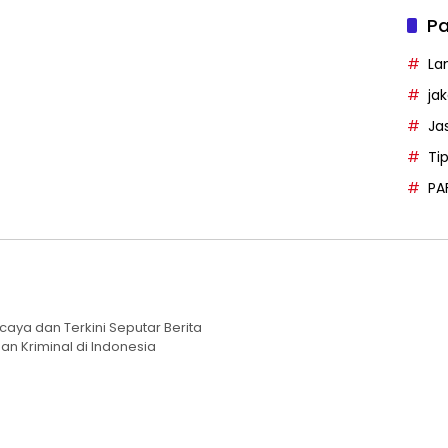
Pa
La
ja
Ja
Ti
PA
caya dan Terkini Seputar Berita
an Kriminal di Indonesia