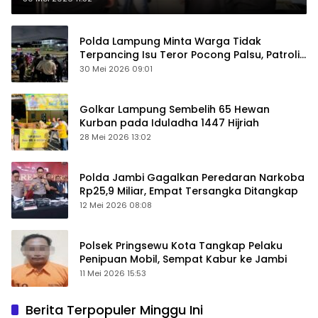
Polda Lampung Minta Warga Tidak
Terpancing Isu Teror Pocong Palsu, Patroli
Keamanan Ditingkatkan
30 Mei 2026 09:01
Golkar Lampung Sembelih 65 Hewan
Kurban pada Iduladha 1447 Hijriah
28 Mei 2026 13:02
Polda Jambi Gagalkan Peredaran Narkoba
Rp25,9 Miliar, Empat Tersangka Ditangkap
12 Mei 2026 08:08
Polsek Pringsewu Kota Tangkap Pelaku
Penipuan Mobil, Sempat Kabur ke Jambi
11 Mei 2026 15:53
Berita Terpopuler Minggu Ini