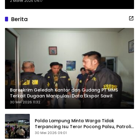
Laravel
2 Maret 2025 04:17
Berita
Bareskrim Geledah Kantor dan Gudang PT MMS
Terkait Dugaan Manipulasi Data Ekspor Sawit
30 Mei 2026 11:32
Polda Lampung Minta Warga Tidak
Terpancing Isu Teror Pocong Palsu, Patroli
Keamanan Ditingkatkan
30 Mei 2026 09:01