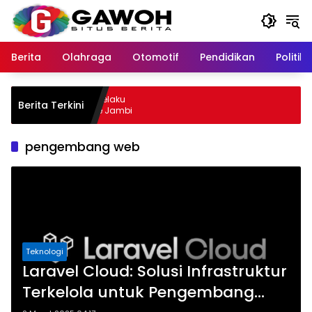
Langsung
ke
konten
Berita
Olahraga
Otomotif
Pendidikan
Politik
sewu Kota Tangkap Pelaku
Berita Terkini
il, Sempat Kabur ke Jambi
pengembang web
Teknologi
Laravel Cloud: Solusi Infrastruktur
Terkelola untuk Pengembang