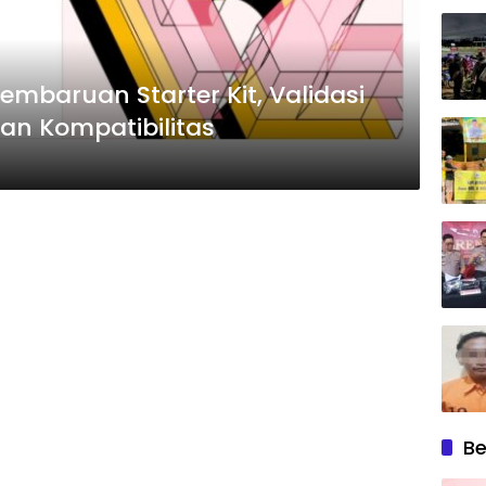
 Pembaruan Starter Kit, Validasi
an Kompatibilitas
Be