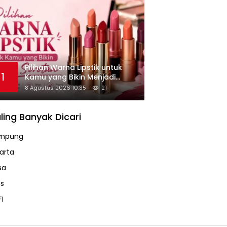
Pilihan Warna Lipstik untuk
1
Kamu yang Bikin Menjadi
Sorotan
8 Agustus 2026 10:35
21
ling Banyak Dicari
mpung
karta
sa
ps
FI