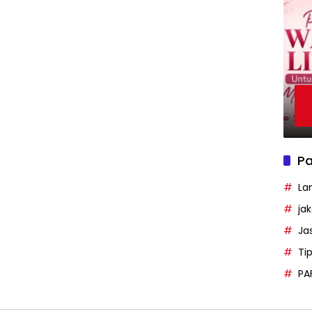
Pa
La
ja
Ja
Ti
PA