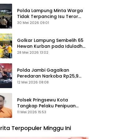
Polda Lampung Minta Warga
Tidak Terpancing Isu Teror
Pocong Palsu, Patroli
30 Mei 2026 09:01
Keamanan Ditingkatkan
Golkar Lampung Sembelih 65
Hewan Kurban pada Iduladha
1447 Hijriah
28 Mei 2026 13:02
Polda Jambi Gagalkan
Peredaran Narkoba Rp25,9
Miliar, Empat Tersangka
12 Mei 2026 08:08
Ditangkap
Polsek Pringsewu Kota
Tangkap Pelaku Penipuan
Mobil, Sempat Kabur ke Jambi
11 Mei 2026 15:53
rita Terpopuler Minggu Ini