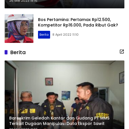
Penggunaan
26 Mei 2023 18:16
Bos Pertamina: Pertamax Rp12.500,
Kompetitor Rp16.000, Pada Ribut Gak?
Berita
8 April 2022 11:10
Berita
Bareskrim Geledah Kantor dan Gudang PT MMS
Terkait Dugaan Manipulasi Data Ekspor Sawit