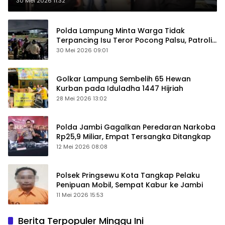
30 Mei 2026 11:32
Polda Lampung Minta Warga Tidak
Terpancing Isu Teror Pocong Palsu, Patroli
Keamanan Ditingkatkan
30 Mei 2026 09:01
Golkar Lampung Sembelih 65 Hewan
Kurban pada Iduladha 1447 Hijriah
28 Mei 2026 13:02
Polda Jambi Gagalkan Peredaran Narkoba
Rp25,9 Miliar, Empat Tersangka Ditangkap
12 Mei 2026 08:08
Polsek Pringsewu Kota Tangkap Pelaku
Penipuan Mobil, Sempat Kabur ke Jambi
11 Mei 2026 15:53
Berita Terpopuler Minggu Ini