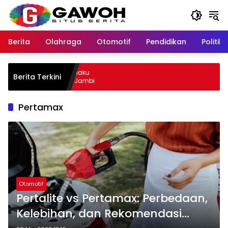
Langsung
ke
konten
Berita
Olahraga
Otomotif
Pendidikan
Politik
u Kota Tangkap Pelaku
Berita Terkini
 Sempat Kabur ke Jambi
Pertamax
Otomotif
Pertalite vs Pertamax: Perbedaan,
Kelebihan, dan Rekomendasi