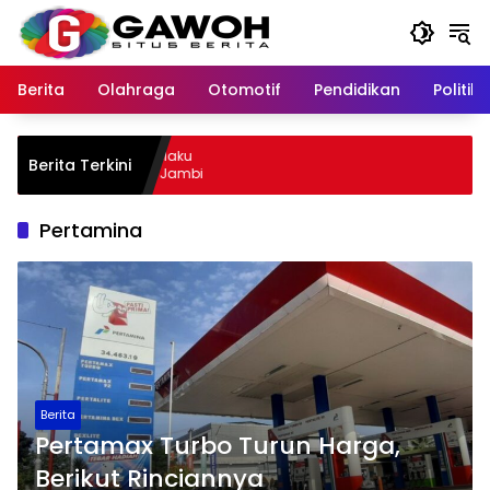
Langsung
ke
konten
Berita
Olahraga
Otomotif
Pendidikan
Politik
ewu Kota Tangkap Pelaku
Berita Terkini
l, Sempat Kabur ke Jambi
Pertamina
Berita
Pertamax Turbo Turun Harga,
Berikut Rinciannya