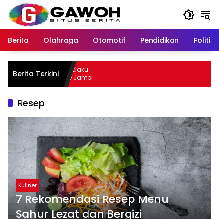
Langsung
ke
konten
Berita
Olahraga
Otomotif
Pendidikan
Politik
ewu Kota Tangkap Pelaku
Berita Terkini
il, Sempat Kabur ke Jambi
Resep
Kuliner
7 Rekomendasi Resep Menu
Sahur Lezat dan Bergizi