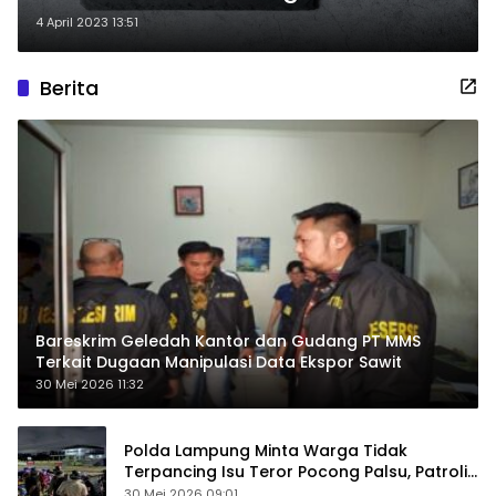
4 April 2023 13:51
Berita
Bareskrim Geledah Kantor dan Gudang PT MMS
Terkait Dugaan Manipulasi Data Ekspor Sawit
30 Mei 2026 11:32
Polda Lampung Minta Warga Tidak
Terpancing Isu Teror Pocong Palsu, Patroli
Keamanan Ditingkatkan
30 Mei 2026 09:01