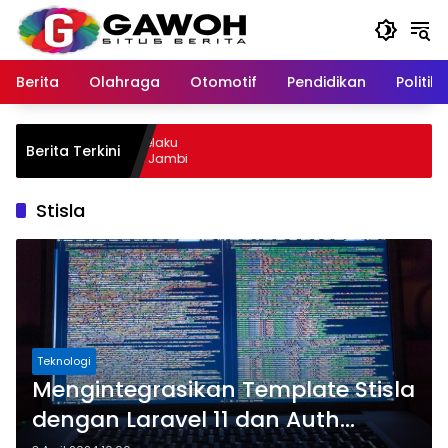
Langsung
ke
konten
Berita
Olahraga
Otomotif
Pendidikan
Politik
ewu Kota Tangkap Pelaku
Berita Terkini
l, Sempat Kabur ke Jambi
Stisla
Teknologi
Mengintegrasikan Template Stisla
dengan Laravel 11 dan Auth