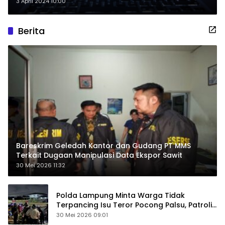
Breeze
3 April 2024 10:00
Berita
Bareskrim Geledah Kantor dan Gudang PT MMS
Terkait Dugaan Manipulasi Data Ekspor Sawit
30 Mei 2026 11:32
Polda Lampung Minta Warga Tidak
Terpancing Isu Teror Pocong Palsu, Patroli
Keamanan Ditingkatkan
30 Mei 2026 09:01